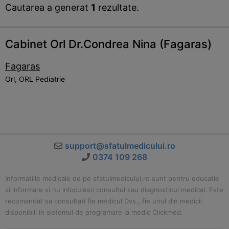
Cautarea a generat
1
rezultate.
Cabinet Orl Dr.Condrea Nina (Fagaras)
Fagaras
Orl, ORL Pediatrie
support@sfatulmedicului.ro
0374 109 268
Informatiile medicale de pe sfatulmedicului.ro sunt pentru educatie
si informare si nu inlocuiesc consultul sau diagnosticul medical. Este
recomandat sa consultati fie medicul Dvs., fie unul din medicii
disponibili in sistemul de programare la medic Clickmed.