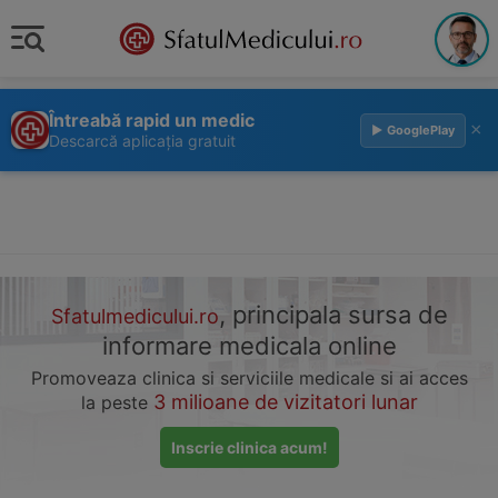
Întreabă rapid un medic
×
▶ GooglePlay
Descarcă aplicația gratuit
, principala sursa de
Sfatulmedicului.ro
informare medicala online
Promoveaza clinica si serviciile medicale si ai acces
3 milioane de vizitatori lunar
la peste
Inscrie clinica acum!