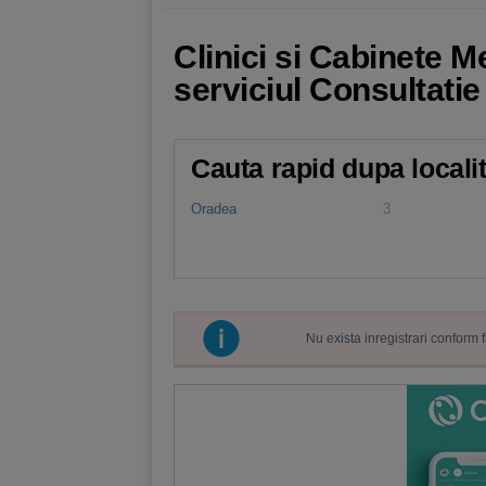
Clinici si Cabinete M
serviciul Consultatie 
Cauta rapid dupa locali
Oradea
3
Nu exista inregistrari conform 