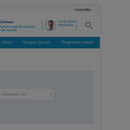
Contul Meu
Cere sfatul
medicului
ramare rapida la peste
 de medici
Clinici
Grupuri discutii
Programari medic
 Industriala Vest