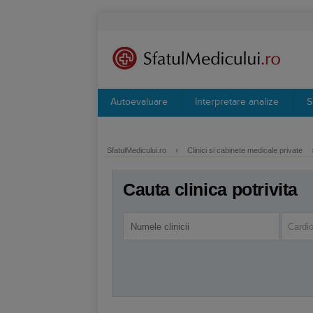
Autoevaluare
Interpretare analize
S
SfatulMedicului.ro
›
Clinici si cabinete medicale private
Cauta clinica potrivita
Cardio