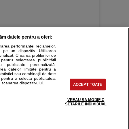
răm datele pentru a oferi:
urarea performanței reclamelor.
Stiri medicale
 pe un dispozitiv. Utilizarea
onalizat. Crearea profilurilor de
ucational. Ele nu pot substitui consultul medical direct si
 pentru selectarea publicității
u publicitate personalizată.
a consultati fie medicul Dvs., fie unul dintre medicii pe care
area datelor limitate pentru a
statistici sau combinații de date
e pentru a selecta publicitatea.
 scanarea dispozitivului.
ACCEPT TOATE
tru pacient
nici si cabinete
uta medic
VREAU SA MODIFIC
support@sfatulmedicului.ro
SETARILE INDIVIDUAL
reaba un medic
0374 109 268
deoConsult
ckmed - programari
dic