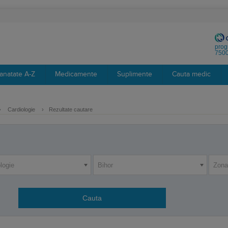
prog
7500
anatate A-Z
Medicamente
Suplimente
Cauta medic
›
Cardiologie
›
Rezultate cautare
logie
Bihor
Zona