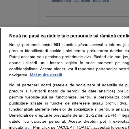
Memormed - Cotroceni - Bucuresti
Nouă ne pasă ca datele tale personale să rămână confi
Noi și partenerii noștri
961
stocăm și/sau accesăm informații pe
Resurse:
Autoevaluare simptome
Interpre
precum identificatorii cookie unici pentru prelucrarea datelor c
Puteți accepta sau gestiona preferințele dvs. făcând clic mai jos,
Opiniile avizate ale medicilor, sfaturile si orice alt
opune utilizării unui interes legitim în orice moment pe pag
nici diagnosticul stabilit in urma investigatiilor si 
confidențialitate. Aceste alegeri vor fi raportate partenerilor noștr
ii punem la dispozitie pentru programare in sistem
navigarea.
Mai multe detalii
Noi si partenerii nostri (retelele de socializare si agentiile de p
Despre noi
Legal
precum si furnizorii nostri de servicii de date analitice) prel
Despre noi
Termeni si conditii
permite website-ului sa functioneze, pentru a personaliza conti
Contact
Politica de
publicitare afisate in functie de interesele si/sau profilul dvs
Intrebari frecvente
confidentialitate
functionalitati aferente retelelor de socializare si pentru a analiza
Consultanti
Politica de cookie
Beneficiati de drepturile prevazute de art. 15-22 din GDPR in leg
medicali
Modifica Setarile Cookie
datelor cu caracter personal. Aceste drepturi pot fi exercita
indicata
. Prin click pe “ACCEPT TOATE”, acceptati folosirea t
aici