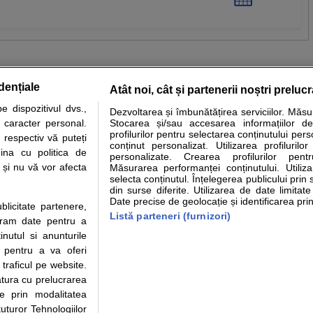
dențiale
Atât noi, cât și partenerii noștri preluc
 dispozitivul dvs.,
Dezvoltarea și îmbunătățirea serviciilor. Măs
tare analize
Specialitati medicale
Boli si afectiuni
Calculatoare
u caracter personal.
Stocarea și/sau accesarea informațiilor de
profilurilor pentru selectarea conținutului pers
 respectiv vă puteți
e informatii despre sanatate disponibile pe sfatulmedicului.ro au scop informativ si ed
conținut personalizat. Utilizarea profilurilor
ina cu politica de
personalizate. Crearea profilurilor pentr
analizelor medicale. Va sfatuim, ca pe langa informatia primita pe sfatulmedicului.ro s
i și nu vă vor afecta
Măsurarea performanței conținutului. Utiliz
ul de programari la medic Clickmed.
selecta conținutul. Înțelegerea publicului prin 
din surse diferite. Utilizarea de date limitat
Date precise de geolocație și identificarea prin
ublicitate partenere,
Drepturile consumatorului
Parteneri
Pen
Listă parteneri (furnizori)
ucram date pentru a
Protectia consumatorilor - ANPC
Inscriere clinica
Cli
nutul si anunturile
Solutionarea Alternativa a
Creaza cont medic
Ca
., pentru a va oferi
Litigiilor
Int
 traficul pe website.
Info consumator: 0800.080.999
Vi
atura cu prelucrarea
Parte din Grupul
Formulare europene - CNAS
Cli
te prin modalitatea
Ministerul Sanatatii - ANMDM
me
uturor Tehnologiilor