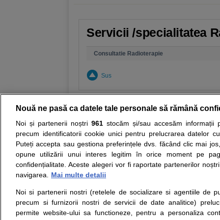
Servicii /specialitatea 
Consultatie Radioterapie
Sus
Nouă ne pasă ca datele tale personale să rămână confi
Noi și partenerii noștri
961
stocăm și/sau accesăm informații pe
Resurse:
Autoevaluare simptome
Interpre
precum identificatorii cookie unici pentru prelucrarea datelor c
Puteți accepta sau gestiona preferințele dvs. făcând clic mai jos,
Opiniile avizate ale medicilor, sfaturile si orice alt
opune utilizării unui interes legitim în orice moment pe pag
nici diagnosticul stabilit in urma investigatiilor si 
confidențialitate. Aceste alegeri vor fi raportate partenerilor noștr
ii punem la dispozitie pentru programare in sistem
navigarea.
Mai multe detalii
Noi si partenerii nostri (retelele de socializare si agentiile de p
Despre noi
Legal
precum si furnizorii nostri de servicii de date analitice) prel
Despre noi
Termeni si conditii
permite website-ului sa functioneze, pentru a personaliza conti
Contact
Politica de