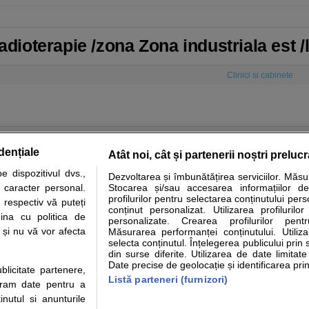
Radioterapie /zona Zona industriala est 
Clinici si cabinete
dențiale
Atât noi, cât și partenerii noștri preluc
 dispozitivul dvs.,
Dezvoltarea și îmbunătățirea serviciilor. Măs
tare analize
Specialitati medicale
Boli si afectiuni
Calculatoare
u caracter personal.
Stocarea și/sau accesarea informațiilor de
profilurilor pentru selectarea conținutului pers
 respectiv vă puteți
e informatii despre sanatate disponibile pe sfatulmedicului.ro au scop informativ si ed
conținut personalizat. Utilizarea profilurilor
ina cu politica de
personalizate. Crearea profilurilor pentr
analizelor medicale. Va sfatuim, ca pe langa informatia primita pe sfatulmedicului.ro s
i și nu vă vor afecta
Măsurarea performanței conținutului. Utiliz
ul de programari la medic Clickmed.
selecta conținutul. Înțelegerea publicului prin 
din surse diferite. Utilizarea de date limitat
Date precise de geolocație și identificarea prin
ublicitate partenere,
Drepturile consumatorului
Parteneri
Pen
Listă parteneri (furnizori)
ucram date pentru a
Protectia consumatorilor - ANPC
Inscriere clinica
Cli
nutul si anunturile
Solutionarea Alternativa a
Creaza cont medic
Ca