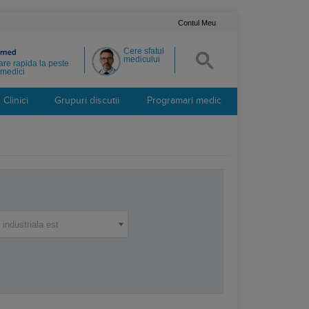
Contul Meu
Cere sfatul
medicului
re rapida la peste
medici
Clinici
Grupuri discutii
Programari medic
industriala est