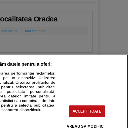
/localitatea Oradea
Doar clinici
Doar cabinete
răm datele pentru a oferi:
urarea performanței reclamelor.
Stiri medicale
 pe un dispozitiv. Utilizarea
onalizat. Crearea profilurilor de
ucational. Ele nu pot substitui consultul medical direct si
 pentru selectarea publicității
u publicitate personalizată.
a consultati fie medicul Dvs., fie unul dintre medicii pe care
area datelor limitate pentru a
statistici sau combinații de date
e pentru a selecta publicitatea.
 scanarea dispozitivului.
ACCEPT TOATE
tru pacient
nici si cabinete
uta medic
VREAU SA MODIFIC
support@sfatulmedicului.ro