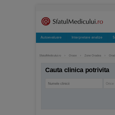
Autoevaluare
Interpretare analize
S
SfatulMedicului.ro
›
Orase
›
Zone Oradea
›
Orade
Cauta clinica potrivita
Orice 