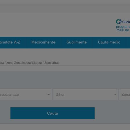
programa
7500 de 
anatate A-Z
Medicamente
Suplimente
Cauta medic
a / zona Zona industriala est / Specialitati
specialitate
Bihor
Zona 