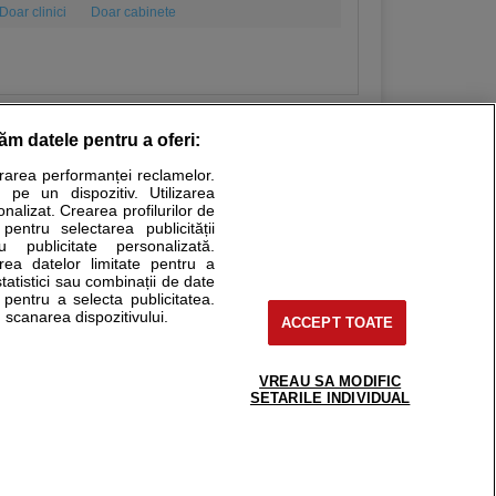
Doar clinici
Doar cabinete
răm datele pentru a oferi:
urarea performanței reclamelor.
Stiri medicale
 pe un dispozitiv. Utilizarea
onalizat. Crearea profilurilor de
ucational. Ele nu pot substitui consultul medical direct si
 pentru selectarea publicității
u publicitate personalizată.
a consultati fie medicul Dvs., fie unul dintre medicii pe care
area datelor limitate pentru a
statistici sau combinații de date
e pentru a selecta publicitatea.
 scanarea dispozitivului.
ACCEPT TOATE
tru pacient
nici si cabinete
uta medic
VREAU SA MODIFIC
support@sfatulmedicului.ro
SETARILE INDIVIDUAL
reaba un medic
0374 109 268
deoConsult
ckmed - programari
dic