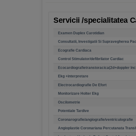
Servicii /specialitatea 
Examen Duplex Carotidian
Consultatii, Investigatii Si Supravegherea Pac
Ecografie Cardiaca
Control Stimulator/defibrilator Cardiac
Ecocardiografietranstoracica(2d+doppler Inc
Ekg +interpretare
Electrocardiografie De Efort
Monitorizare Holter Ekg
Oscilometrie
Potentiale Tardive
Coronarografie/angiografie/ventriculografie
Angioplastie Coronariana Percutanata Trans