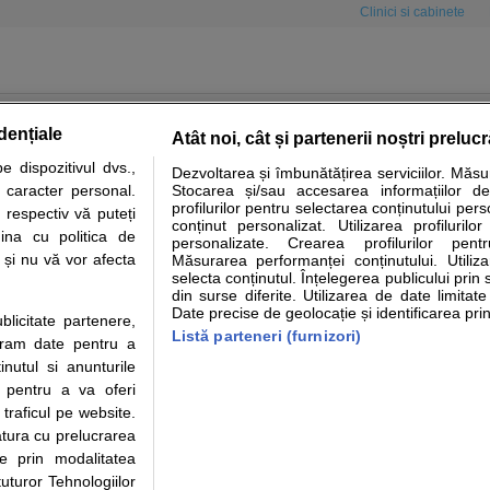
Clinici si cabinete
dențiale
Atât noi, cât și partenerii noștri preluc
 dispozitivul dvs.,
Dezvoltarea și îmbunătățirea serviciilor. Măs
tare analize
Specialitati medicale
Boli si afectiuni
Calculatoare
u caracter personal.
Stocarea și/sau accesarea informațiilor de
profilurilor pentru selectarea conținutului pers
 respectiv vă puteți
e informatii despre sanatate disponibile pe sfatulmedicului.ro au scop informativ si ed
conținut personalizat. Utilizarea profilurilor
ina cu politica de
personalizate. Crearea profilurilor pentr
analizelor medicale. Va sfatuim, ca pe langa informatia primita pe sfatulmedicului.ro s
i și nu vă vor afecta
Măsurarea performanței conținutului. Utiliz
ul de programari la medic Clickmed.
selecta conținutul. Înțelegerea publicului prin 
din surse diferite. Utilizarea de date limitat
Date precise de geolocație și identificarea prin
ublicitate partenere,
Drepturile consumatorului
Parteneri
Pen
Listă parteneri (furnizori)
ucram date pentru a
Protectia consumatorilor - ANPC
Inscriere clinica
Cli
nutul si anunturile
Solutionarea Alternativa a
Creaza cont medic
Ca
., pentru a va oferi
Litigiilor
Int
 traficul pe website.
Info consumator: 0800.080.999
Vi
atura cu prelucrarea
Parte din Grupul
Formulare europene - CNAS
Cli
te prin modalitatea
Ministerul Sanatatii - ANMDM
me
uturor Tehnologiilor