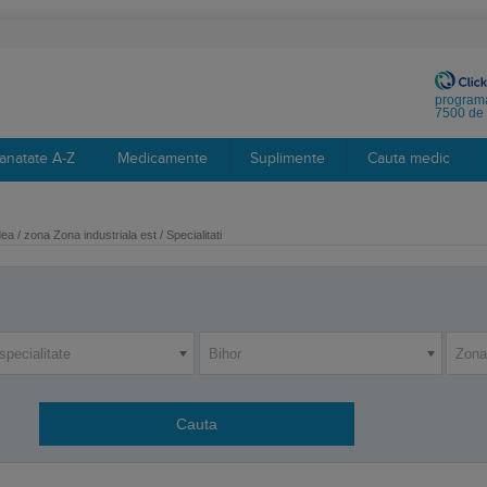
programa
7500 de 
anatate A-Z
Medicamente
Suplimente
Cauta medic
a / zona Zona industriala est / Specialitati
specialitate
Bihor
Zona 