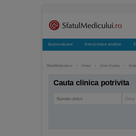
Autoevaluare
Interpretare analize
S
SfatulMedicului.ro
›
Orase
›
Zone Oradea
›
Orade
Cauta clinica potrivita
Orice 