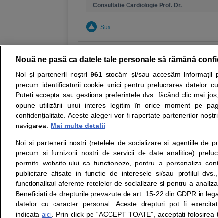
Consultatie Cardiologie Prof. Dr.
Sus
Nouă ne pasă ca datele tale personale să rămână confi
Noi și partenerii noștri
961
stocăm și/sau accesăm informații pe
Resurse:
Autoevaluare simptome
Interpre
precum identificatorii cookie unici pentru prelucrarea datelor c
Puteți accepta sau gestiona preferințele dvs. făcând clic mai jos,
Opiniile avizate ale medicilor, sfaturile si orice alt
opune utilizării unui interes legitim în orice moment pe pag
nici diagnosticul stabilit in urma investigatiilor si 
confidențialitate. Aceste alegeri vor fi raportate partenerilor noștr
ii punem la dispozitie pentru programare in sistem
navigarea.
Mai multe detalii
Noi si partenerii nostri (retelele de socializare si agentiile de p
Despre noi
Legal
precum si furnizorii nostri de servicii de date analitice) prel
Despre noi
Termeni si conditii
permite website-ului sa functioneze, pentru a personaliza conti
Contact
Politica de
publicitare afisate in functie de interesele si/sau profilul dvs
Intrebari frecvente
confidentialitate
functionalitati aferente retelelor de socializare si pentru a analiza
Consultanti
Politica de cookie
Beneficiati de drepturile prevazute de art. 15-22 din GDPR in leg
medicali
Modifica Setarile Cookie
datelor cu caracter personal. Aceste drepturi pot fi exercita
indicata
. Prin click pe “ACCEPT TOATE”, acceptati folosirea t
aici