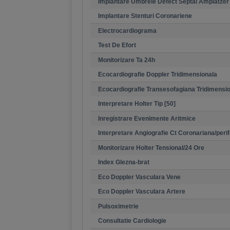
Implantare Umbrele Defect Septal Amplatzer
Implantare Stenturi Coronariene
Electrocardiograma
Test De Efort
Monitorizare Ta 24h
Ecocardiografie Doppler Tridimensionala
Ecocardiografie Transesofagiana Tridimensi
Interpretare Holter Tip [50]
Inregistrare Evenimente Aritmice
Interpretare Angiografie Ct Coronariana/perif
Monitorizare Holter Tensional/24 Ore
Index Glezna-brat
Eco Doppler Vasculara Vene
Eco Doppler Vasculara Artere
Pulsoximetrie
Consultatie Cardiologie