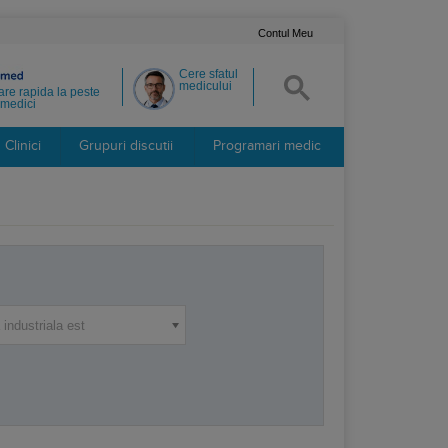
Contul Meu
Cere sfatul
medicului
re rapida la peste
medici
Clinici
Grupuri discutii
Programari medic
industriala est