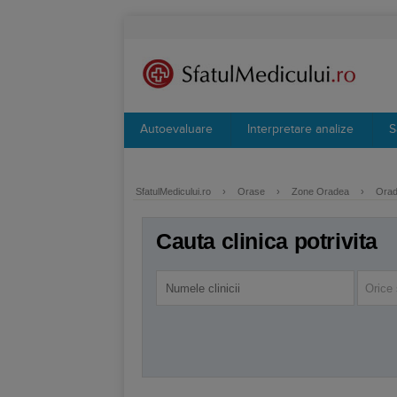
Autoevaluare
Interpretare analize
S
SfatulMedicului.ro
›
Orase
›
Zone Oradea
›
Orade
Cauta clinica potrivita
Orice 