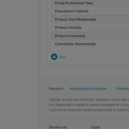
Periaj Profesional Total
Pansament Calmant
Proteza Total Mobilizabila
Proteza Partiala
Proteza Kemmeny
Consultatie Stomatologie
Sus
Resurse:
Autoevaluare simptome
Interpre
Opiniile avizate ale medicilor, sfaturile si orice alt
nici diagnosticul stabilit in urma investigatiilor si 
ii punem la dispozitie pentru programare in sistem
Despre noi
Legal