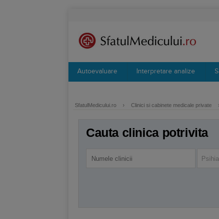
Autoevaluare
Interpretare analize
S
SfatulMedicului.ro
›
Clinici si cabinete medicale private
Cauta clinica potrivita
Psihia