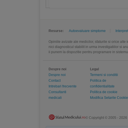
Resurse:
Autoevaluare simptome
Interpre
Opiniile avizate ale medicilor, sfaturile si orice alt
nici diagnosticul stabilit in urma investigatiilor si 
ii punem la dispozitie pentru programare in sistem
Despre noi
Legal
Despre noi
Termeni si conditii
Contact
Politica de
Intrebari frecvente
confidentialitate
Consultanti
Politica de cookie
medicali
Modifica Setarile Cookie
© Copyright © 2005 - 2026