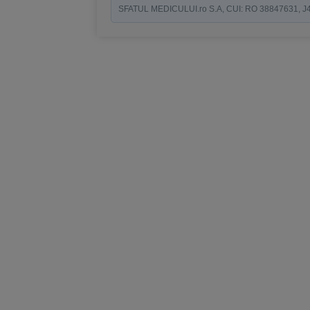
SFATUL MEDICULUI.ro S.A, CUI: RO 38847631, J40/19