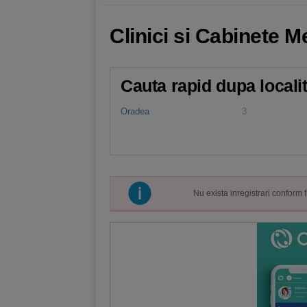
Clinici si Cabinete M
Cauta rapid dupa locali
Oradea
3
Nu exista inregistrari conform 