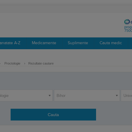
prog
7500
anatate A-Z
Medicamente
Suplimente
Cauta medic
›
Proctologie
›
Rezultate cautare
logie
Bihor
Unive