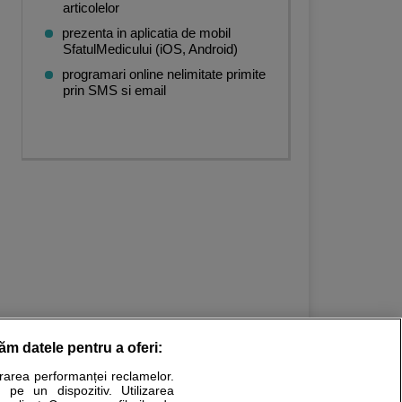
articolelor
prezenta in aplicatia de mobil
SfatulMedicului (iOS, Android)
programari online nelimitate primite
prin SMS si email
răm datele pentru a oferi:
urarea performanței reclamelor.
Stiri medicale
 pe un dispozitiv. Utilizarea