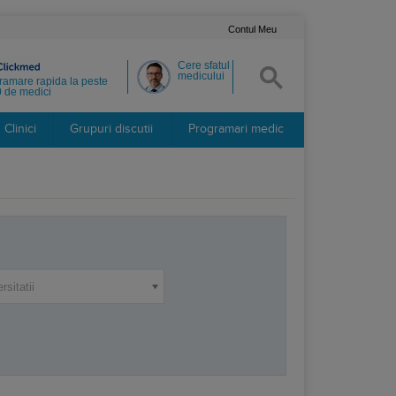
Contul Meu
Cere sfatul
medicului
ramare rapida la peste
 de medici
Clinici
Grupuri discutii
Programari medic
rsitatii