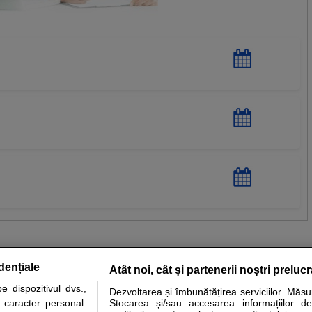
dențiale
Atât noi, cât și partenerii noștri preluc
 dispozitivul dvs.,
Dezvoltarea și îmbunătățirea serviciilor. Măs
tare analize
Specialitati medicale
Boli si afectiuni
Calculatoare
u caracter personal.
Stocarea și/sau accesarea informațiilor de