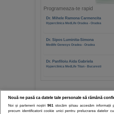
Programeaza-te rapid
Dr. Mihele Ramona Carmencita
Hyperclinica MedLife Oradea - Oradea
Dr. Sipos Luminita-Simona
Medlife Genesys Oradea - Oradea
Dr. Panfiloiu Aida Gabriela
Hyperclinica MedLife Titan - Bucuresti
Nouă ne pasă ca datele tale personale să rămână confi
Noi și partenerii noștri
961
stocăm și/sau accesăm informații pe
Resurse:
Autoevaluare simptome
Interpre
precum identificatorii cookie unici pentru prelucrarea datelor c