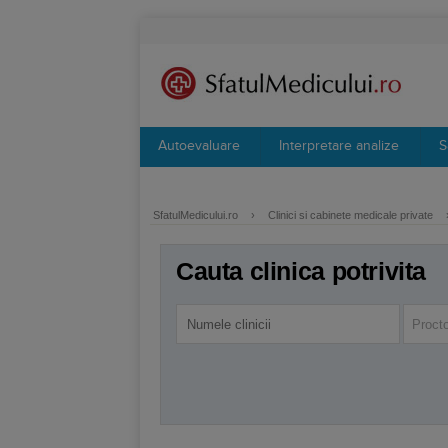
Autoevaluare
Interpretare analize
S
SfatulMedicului.ro
›
Clinici si cabinete medicale private
Cauta clinica potrivita
Procto