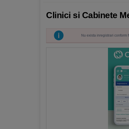
Clinici si Cabinete M
Nu exista inregistrari conform 