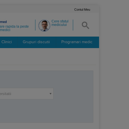
Contul Meu
Cere sfatul
medicului
re rapida la peste
medici
Clinici
Grupuri discutii
Programari medic
rsitatii