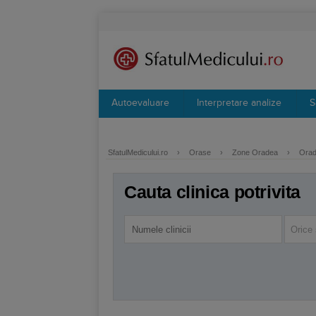
Autoevaluare
Interpretare analize
S
SfatulMedicului.ro
›
Orase
›
Zone Oradea
›
Orade
Cauta clinica potrivita
Orice 