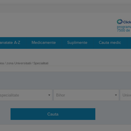
programa
7500 de 
anatate A-Z
Medicamente
Suplimente
Cauta medic
a / zona Universitatii / Specialitati
specialitate
Bihor
Unive