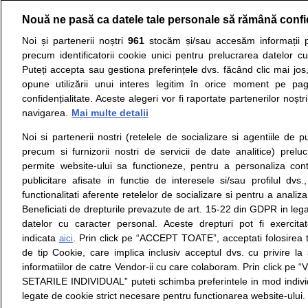
Nouă ne pasă ca datele tale personale să rămână confi
Noi și partenerii noștri
961
stocăm și/sau accesăm informații pe
Resurse:
Autoevaluare simptome
Interpre
precum identificatorii cookie unici pentru prelucrarea datelor c
Puteți accepta sau gestiona preferințele dvs. făcând clic mai jos,
Opiniile avizate ale medicilor, sfaturile si orice alt
opune utilizării unui interes legitim în orice moment pe pag
nici diagnosticul stabilit in urma investigatiilor si 
confidențialitate. Aceste alegeri vor fi raportate partenerilor noștr
ii punem la dispozitie pentru programare in sistem
navigarea.
Mai multe detalii
Noi si partenerii nostri (retelele de socializare si agentiile de p
Despre noi
Legal
precum si furnizorii nostri de servicii de date analitice) prel
Despre noi
Termeni si conditii
permite website-ului sa functioneze, pentru a personaliza conti
Contact
Politica de
publicitare afisate in functie de interesele si/sau profilul dvs
Intrebari frecvente
confidentialitate
functionalitati aferente retelelor de socializare si pentru a analiza
Consultanti
Politica de cookie
Beneficiati de drepturile prevazute de art. 15-22 din GDPR in leg
medicali
Modifica Setarile Cookie
datelor cu caracter personal. Aceste drepturi pot fi exercita
indicata
. Prin click pe “ACCEPT TOATE”, acceptati folosirea t
aici
de tip Cookie, care implica inclusiv acceptul dvs. cu privire l
© Copyright © 2005 - 2026
informatiilor de catre Vendor-ii cu care colaboram. Prin click 
SETARILE INDIVIDUAL” puteti schimba preferintele in mod individ
SFATUL MEDICULUI.ro S.A, CUI: RO 38847631, J40/19
legate de cookie strict necesare pentru functionarea website-ului.