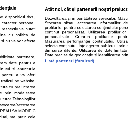
dențiale
Atât noi, cât și partenerii noștri preluc
 dispozitivul dvs.,
Dezvoltarea și îmbunătățirea serviciilor. Măs
tare analize
Specialitati medicale
Boli si afectiuni
Calculatoare
u caracter personal.
Stocarea și/sau accesarea informațiilor de
profilurilor pentru selectarea conținutului pers
 respectiv vă puteți
e informatii despre sanatate disponibile pe sfatulmedicului.ro au scop informativ si ed
conținut personalizat. Utilizarea profilurilor
ina cu politica de
personalizate. Crearea profilurilor pentr
analizelor medicale. Va sfatuim, ca pe langa informatia primita pe sfatulmedicului.ro s
i și nu vă vor afecta
Măsurarea performanței conținutului. Utiliz
ul de programari la medic Clickmed.
selecta conținutul. Înțelegerea publicului prin 
din surse diferite. Utilizarea de date limitat
Date precise de geolocație și identificarea prin
ublicitate partenere,
Drepturile consumatorului
Parteneri
Pen
Listă parteneri (furnizori)
ucram date pentru a
Protectia consumatorilor - ANPC
Inscriere clinica
Cli
nutul si anunturile
Solutionarea Alternativa a
Creaza cont medic
Ca
., pentru a va oferi
Litigiilor
Int
 traficul pe website.
Info consumator: 0800.080.999
Vi
atura cu prelucrarea
Parte din Grupul
Formulare europene - CNAS
Cli
te prin modalitatea
Ministerul Sanatatii - ANMDM
me
uturor Tehnologiilor
a stocarea/accesarea
pe “VREAU SA MODIFIC
ual, mai putin cele
95/2018, cu sediul in Bucuresti, Bulevardul Pierre de Coubertin, Office Building,