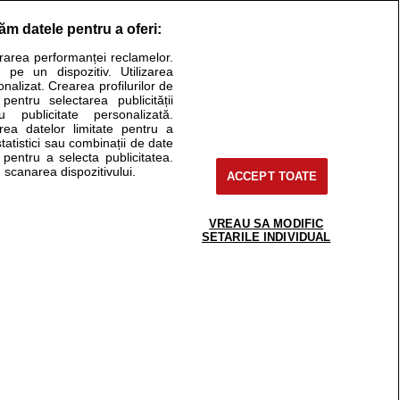
răm datele pentru a oferi:
urarea performanței reclamelor.
Stiri medicale
 pe un dispozitiv. Utilizarea
onalizat. Crearea profilurilor de
ucational. Ele nu pot substitui consultul medical direct si
 pentru selectarea publicității
u publicitate personalizată.
a consultati fie medicul Dvs., fie unul dintre medicii pe care
area datelor limitate pentru a
statistici sau combinații de date
e pentru a selecta publicitatea.
 scanarea dispozitivului.
ACCEPT TOATE
tru pacient
nici si cabinete
uta medic
VREAU SA MODIFIC
support@sfatulmedicului.ro
SETARILE INDIVIDUAL
reaba un medic
0374 109 268
deoConsult
ckmed - programari
dic
 Spatiul E6-11, etaj 6, sector 2, cod 021901