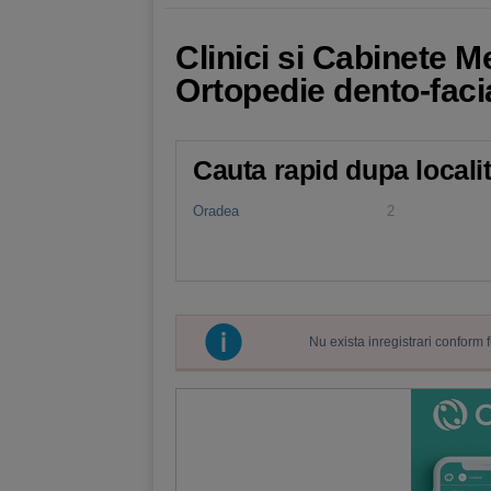
Clinici si Cabinete M
Ortopedie dento-faci
Cauta rapid dupa locali
Oradea
2
Nu exista inregistrari conform 