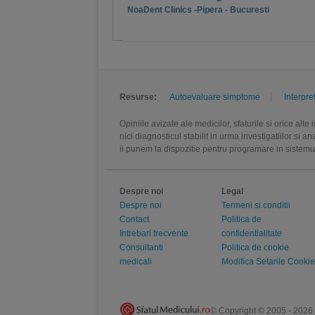
NoaDent Clinics -Pipera - Bucuresti
Resurse:
Autoevaluare simptome
Interpre
Opiniile avizate ale medicilor, sfaturile si orice alt
nici diagnosticul stabilit in urma investigatiilor si 
ii punem la dispozitie pentru programare in sistem
Despre noi
Legal
Despre noi
Termeni si conditii
Contact
Politica de
Intrebari frecvente
confidentialitate
Consultanti
Politica de cookie
medicali
Modifica Setarile Cookie
© Copyright © 2005 - 2026