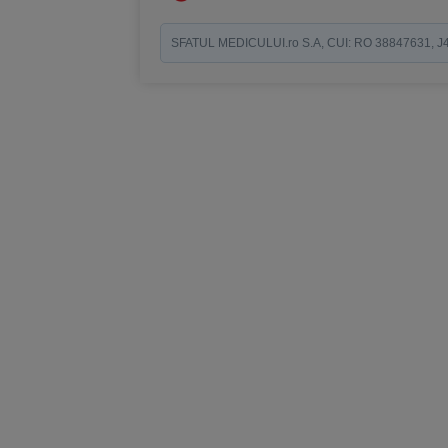
SFATUL MEDICULUI.ro S.A, CUI: RO 38847631, J40/19