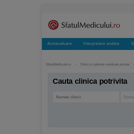
Autoevaluare
Interpretare analize
S
SfatulMedicului.ro
›
Clinici si cabinete medicale private
Cauta clinica potrivita
Stoma