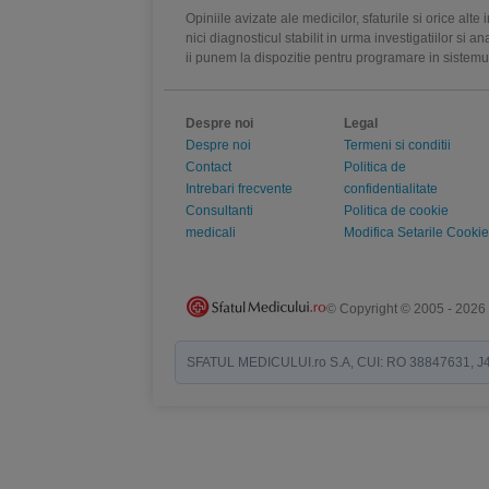
Opiniile avizate ale medicilor, sfaturile si orice alt
nici diagnosticul stabilit in urma investigatiilor si 
ii punem la dispozitie pentru programare in sistem
Despre noi
Legal
Despre noi
Termeni si conditii
Contact
Politica de
Intrebari frecvente
confidentialitate
Consultanti
Politica de cookie
medicali
Modifica Setarile Cookie
© Copyright © 2005 - 2026
SFATUL MEDICULUI.ro S.A, CUI: RO 38847631, J40/19