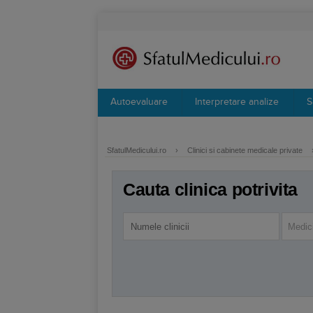
Autoevaluare
Interpretare analize
S
SfatulMedicului.ro
›
Clinici si cabinete medicale private
Cauta clinica potrivita
Medici