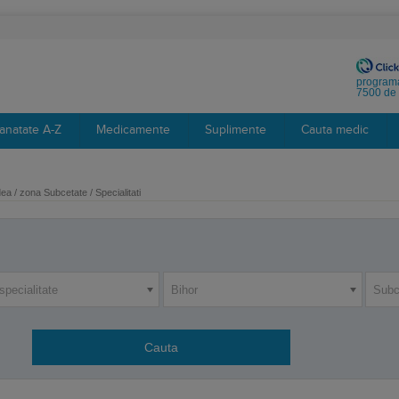
programa
7500 de 
anatate A-Z
Medicamente
Suplimente
Cauta medic
a / zona Subcetate / Specialitati
specialitate
Bihor
Subc