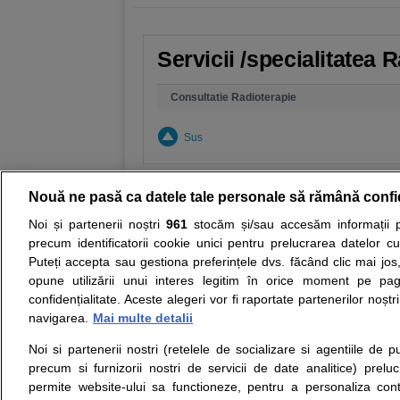
Servicii /specialitatea 
Consultatie Radioterapie
Sus
Nouă ne pasă ca datele tale personale să rămână confi
Noi și partenerii noștri
961
stocăm și/sau accesăm informații pe
Resurse:
Autoevaluare simptome
Interpre
precum identificatorii cookie unici pentru prelucrarea datelor c
Puteți accepta sau gestiona preferințele dvs. făcând clic mai jos,
Opiniile avizate ale medicilor, sfaturile si orice alt
opune utilizării unui interes legitim în orice moment pe pag
nici diagnosticul stabilit in urma investigatiilor si 
confidențialitate. Aceste alegeri vor fi raportate partenerilor noștr
ii punem la dispozitie pentru programare in sistem
navigarea.
Mai multe detalii
Noi si partenerii nostri (retelele de socializare si agentiile de p
Despre noi
Legal
precum si furnizorii nostri de servicii de date analitice) prel
Despre noi
Termeni si conditii
permite website-ului sa functioneze, pentru a personaliza conti
Contact
Politica de