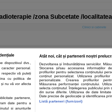
Radioterapie /zona Subcetate /localitate
Clinici si cabinete
dențiale
Atât noi, cât și partenerii noștri preluc
 dispozitivul dvs.,
Dezvoltarea și îmbunătățirea serviciilor. Măs
tare analize
Specialitati medicale
Boli si afectiuni
Calculatoare
u caracter personal.
Stocarea și/sau accesarea informațiilor de
profilurilor pentru selectarea conținutului pers
 respectiv vă puteți
e informatii despre sanatate disponibile pe sfatulmedicului.ro au scop informativ si ed
conținut personalizat. Utilizarea profilurilor
ina cu politica de
personalizate. Crearea profilurilor pentr
analizelor medicale. Va sfatuim, ca pe langa informatia primita pe sfatulmedicului.ro s
i și nu vă vor afecta
Măsurarea performanței conținutului. Utiliz
ul de programari la medic Clickmed.
selecta conținutul. Înțelegerea publicului prin 
din surse diferite. Utilizarea de date limitat
Date precise de geolocație și identificarea prin
ublicitate partenere,
Drepturile consumatorului
Parteneri
Pen
Listă parteneri (furnizori)
ucram date pentru a
Protectia consumatorilor - ANPC
Inscriere clinica
Cli
nutul si anunturile
Solutionarea Alternativa a
Creaza cont medic
Ca