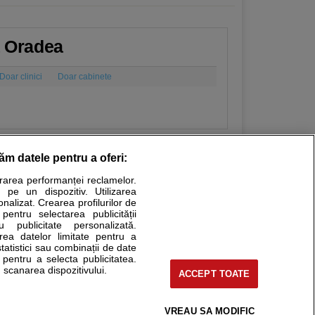
a Oradea
Doar clinici
Doar cabinete
răm datele pentru a oferi:
urarea performanței reclamelor.
Stiri medicale
 pe un dispozitiv. Utilizarea
onalizat. Crearea profilurilor de
ucational. Ele nu pot substitui consultul medical direct si
 pentru selectarea publicității
u publicitate personalizată.
a consultati fie medicul Dvs., fie unul dintre medicii pe care
area datelor limitate pentru a
statistici sau combinații de date
e pentru a selecta publicitatea.
 scanarea dispozitivului.
ACCEPT TOATE
tru pacient
nici si cabinete
uta medic
VREAU SA MODIFIC
support@sfatulmedicului.ro