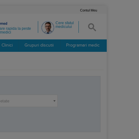
Contul Meu
Cere sfatul
medicului
re rapida la peste
medici
Clinici
Grupuri discutii
Programari medic
etate