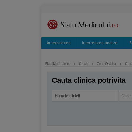
Autoevaluare
Interpretare analize
S
SfatulMedicului.ro
›
Orase
›
Zone Oradea
›
Orade
Cauta clinica potrivita
Orice 