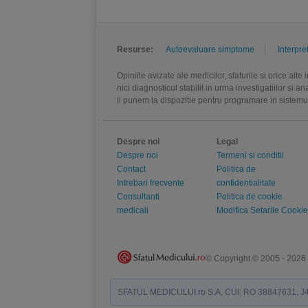
Resurse:
Autoevaluare simptome
Interpre
Opiniile avizate ale medicilor, sfaturile si orice alt
nici diagnosticul stabilit in urma investigatiilor si 
ii punem la dispozitie pentru programare in sistem
Despre noi
Legal
Despre noi
Termeni si conditii
Contact
Politica de
Intrebari frecvente
confidentialitate
Consultanti
Politica de cookie
medicali
Modifica Setarile Cookie
© Copyright © 2005 - 2026
SFATUL MEDICULUI.ro S.A, CUI: RO 38847631, J40/19