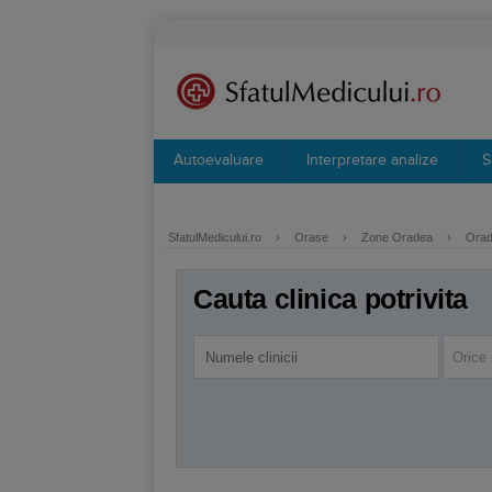
Autoevaluare
Interpretare analize
S
SfatulMedicului.ro
›
Orase
›
Zone Oradea
›
Orade
Cauta clinica potrivita
Orice 