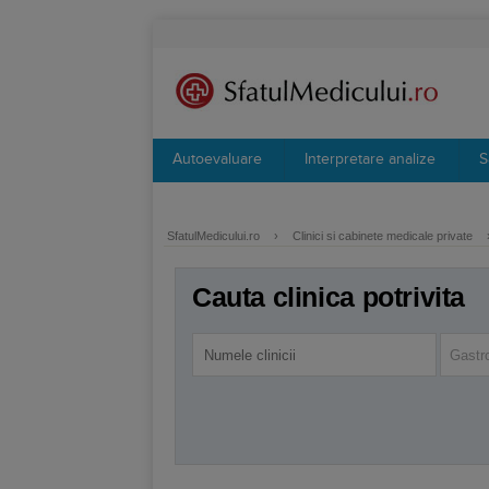
Autoevaluare
Interpretare analize
S
SfatulMedicului.ro
›
Clinici si cabinete medicale private
Cauta clinica potrivita
Gastr