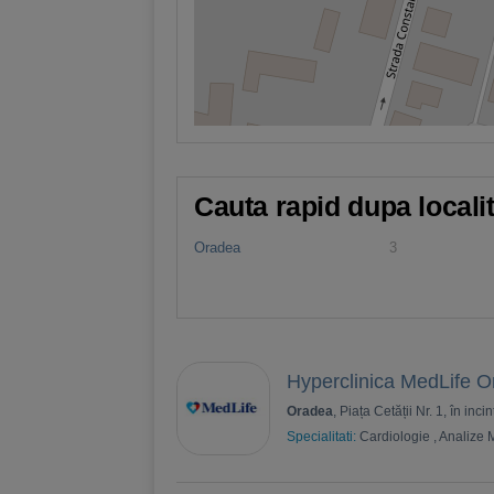
Cauta rapid dupa locali
Oradea
3
Hyperclinica MedLife 
Oradea
, Piața Cetății Nr. 1, în in
Specialitati:
Cardiologie
,
Analize 