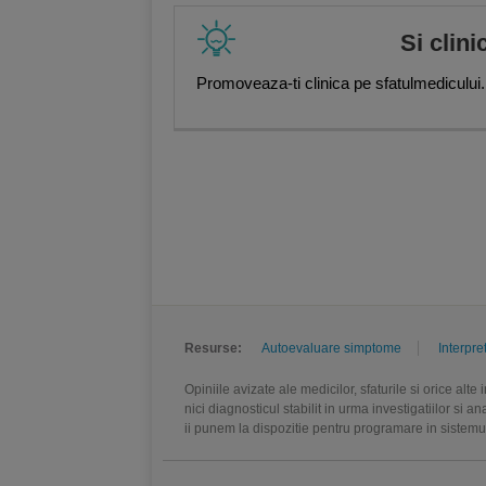
Si clini
Promoveaza-ti clinica pe sfatulmedicului.
Resurse:
Autoevaluare simptome
Interpre
Opiniile avizate ale medicilor, sfaturile si orice alt
nici diagnosticul stabilit in urma investigatiilor si 
ii punem la dispozitie pentru programare in sistem