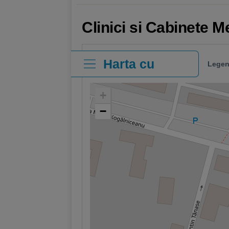
Clinici si Cabinete 
Harta cu
Legen
clinici
+
−