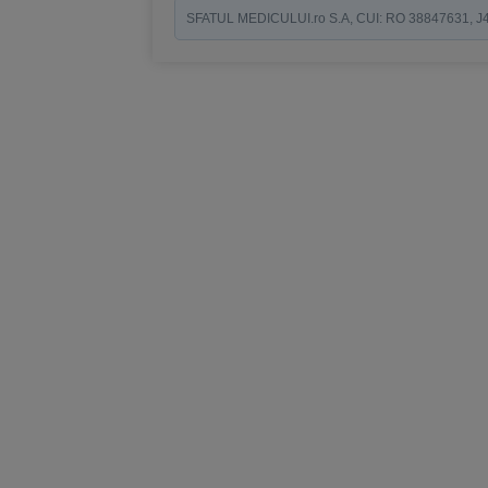
SFATUL MEDICULUI.ro S.A, CUI: RO 38847631, J40/19