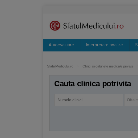
Autoevaluare
Interpretare analize
S
SfatulMedicului.ro
›
Clinici si cabinete medicale private
Cauta clinica potrivita
Oftal