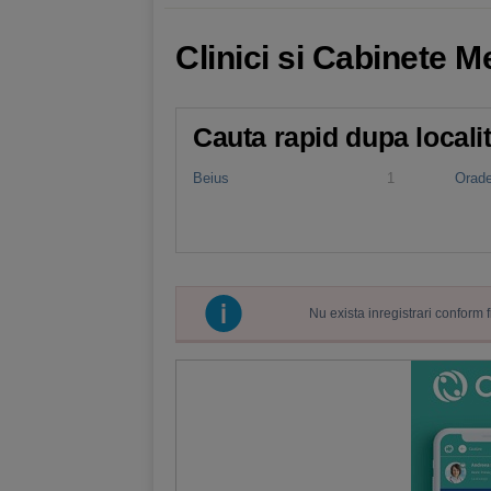
Clinici si Cabinete M
Cauta rapid dupa locali
Beius
1
Orad
Nu exista inregistrari conform 