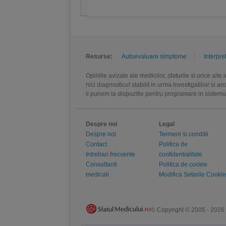
Resurse:
Autoevaluare simptome
Interpre
Opiniile avizate ale medicilor, sfaturile si orice alt
nici diagnosticul stabilit in urma investigatiilor si 
ii punem la dispozitie pentru programare in sistem
Despre noi
Legal
Despre noi
Termeni si conditii
Contact
Politica de
Intrebari frecvente
confidentialitate
Consultanti
Politica de cookie
medicali
Modifica Setarile Cookie
© Copyright © 2005 - 2026