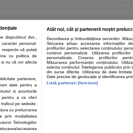
dențiale
Atât noi, cât și partenerii noștri preluc
 dispozitivul dvs.,
Dezvoltarea și îmbunătățirea serviciilor. Măs
tare analize
Specialitati medicale
Boli si afectiuni
Calculatoare
u caracter personal.
Stocarea și/sau accesarea informațiilor de
profilurilor pentru selectarea conținutului pers
 respectiv vă puteți
e informatii despre sanatate disponibile pe sfatulmedicului.ro au scop informativ si ed
conținut personalizat. Utilizarea profilurilor
ina cu politica de
personalizate. Crearea profilurilor pentr
analizelor medicale. Va sfatuim, ca pe langa informatia primita pe sfatulmedicului.ro s
i și nu vă vor afecta
Măsurarea performanței conținutului. Utiliz
ul de programari la medic Clickmed.
selecta conținutul. Înțelegerea publicului prin 
din surse diferite. Utilizarea de date limitat
Date precise de geolocație și identificarea prin
ublicitate partenere,
Drepturile consumatorului
Parteneri
Pen
Listă parteneri (furnizori)
ucram date pentru a
Protectia consumatorilor - ANPC
Inscriere clinica
Cli
nutul si anunturile
Solutionarea Alternativa a
Creaza cont medic
Ca
., pentru a va oferi
Litigiilor
Int
 traficul pe website.
Info consumator: 0800.080.999
Vi
atura cu prelucrarea
Parte din Grupul
Formulare europene - CNAS
Cli
te prin modalitatea
Ministerul Sanatatii - ANMDM
me
uturor Tehnologiilor
a stocarea/accesarea