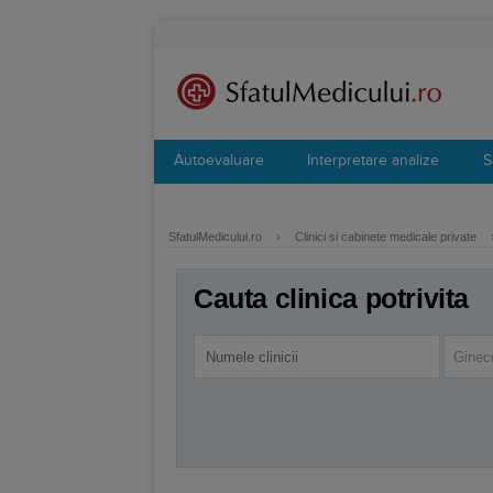
Autoevaluare
Interpretare analize
S
SfatulMedicului.ro
›
Clinici si cabinete medicale private
Cauta clinica potrivita
Ginec