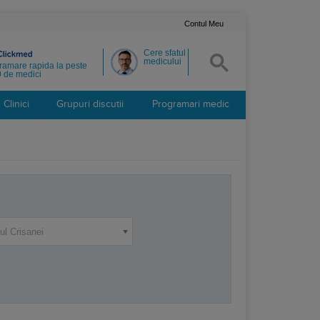
Contul Meu
Cere sfatul
medicului
ramare rapida la peste
 de medici
Clinici
Grupuri discutii
Programari medic
ul Crisanei