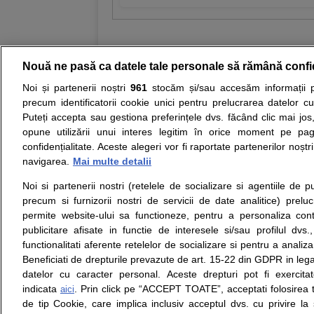
Nouă ne pasă ca datele tale personale să rămână confi
Noi și partenerii noștri
961
stocăm și/sau accesăm informații pe
Resurse:
Autoevaluare simptome
Interpre
precum identificatorii cookie unici pentru prelucrarea datelor c
Puteți accepta sau gestiona preferințele dvs. făcând clic mai jos,
Opiniile avizate ale medicilor, sfaturile si orice alt
opune utilizării unui interes legitim în orice moment pe pag
nici diagnosticul stabilit in urma investigatiilor si 
confidențialitate. Aceste alegeri vor fi raportate partenerilor noștr
ii punem la dispozitie pentru programare in sistem
navigarea.
Mai multe detalii
Noi si partenerii nostri (retelele de socializare si agentiile de p
Despre noi
Legal
precum si furnizorii nostri de servicii de date analitice) prel
Despre noi
Termeni si conditii
permite website-ului sa functioneze, pentru a personaliza conti
Contact
Politica de
publicitare afisate in functie de interesele si/sau profilul dvs
Intrebari frecvente
confidentialitate
functionalitati aferente retelelor de socializare si pentru a analiza
Consultanti
Politica de cookie
Beneficiati de drepturile prevazute de art. 15-22 din GDPR in leg
medicali
Modifica Setarile Cookie
datelor cu caracter personal. Aceste drepturi pot fi exercita
indicata
. Prin click pe “ACCEPT TOATE”, acceptati folosirea t
aici
de tip Cookie, care implica inclusiv acceptul dvs. cu privire l
© Copyright © 2005 - 2026