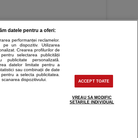
răm datele pentru a oferi:
urarea performanței reclamelor.
Stiri medicale
 pe un dispozitiv. Utilizarea
onalizat. Crearea profilurilor de
ucational. Ele nu pot substitui consultul medical direct si
 pentru selectarea publicității
u publicitate personalizată.
a consultati fie medicul Dvs., fie unul dintre medicii pe care
area datelor limitate pentru a
statistici sau combinații de date
e pentru a selecta publicitatea.
 scanarea dispozitivului.
ACCEPT TOATE
tru pacient
nici si cabinete
uta medic
VREAU SA MODIFIC
support@sfatulmedicului.ro
SETARILE INDIVIDUAL
reaba un medic
0374 109 268
deoConsult
ckmed - programari
dic