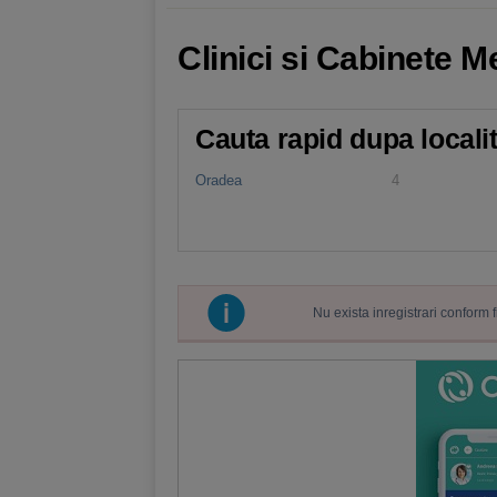
Clinici si Cabinete M
Cauta rapid dupa locali
Oradea
4
Nu exista inregistrari conform 