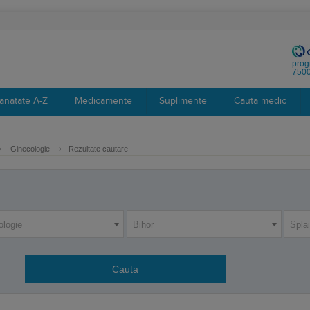
prog
7500
anatate A-Z
Medicamente
Suplimente
Cauta medic
›
Ginecologie
›
Rezultate cautare
ologie
Bihor
Splai