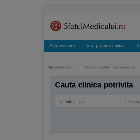
Autoevaluare
Interpretare analize
S
SfatulMedicului.ro
›
Clinici si cabinete medicale private
Cauta clinica potrivita
Recup