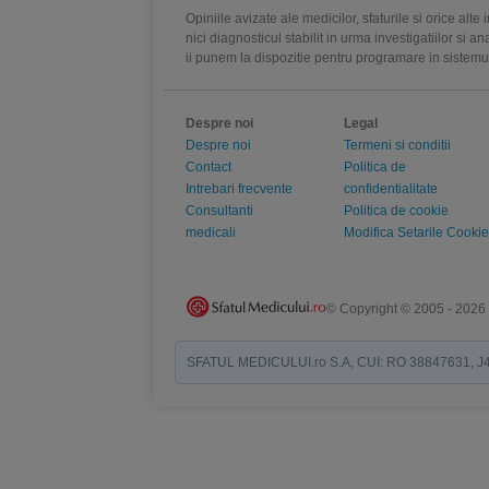
Opiniile avizate ale medicilor, sfaturile si orice alt
nici diagnosticul stabilit in urma investigatiilor si 
ii punem la dispozitie pentru programare in sistem
Despre noi
Legal
Despre noi
Termeni si conditii
Contact
Politica de
Intrebari frecvente
confidentialitate
Consultanti
Politica de cookie
medicali
Modifica Setarile Cookie
© Copyright © 2005 - 2026
SFATUL MEDICULUI.ro S.A, CUI: RO 38847631, J40/19