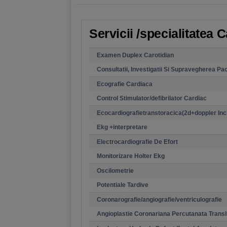
Servicii /specialitatea 
Examen Duplex Carotidian
Consultatii, Investigatii Si Supravegherea Pac
Ecografie Cardiaca
Control Stimulator/defibrilator Cardiac
Ecocardiografietranstoracica(2d+doppler Inc
Ekg +interpretare
Electrocardiografie De Efort
Monitorizare Holter Ekg
Oscilometrie
Potentiale Tardive
Coronarografie/angiografie/ventriculografie
Angioplastie Coronariana Percutanata Trans