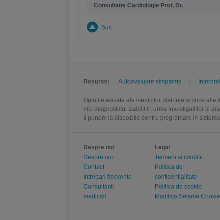
Consultatie Cardiologie Prof. Dr.
Sus
Resurse:
Autoevaluare simptome
Interpre
Opiniile avizate ale medicilor, sfaturile si orice alt
nici diagnosticul stabilit in urma investigatiilor si 
ii punem la dispozitie pentru programare in sistem
Despre noi
Legal
Despre noi
Termeni si conditii
Contact
Politica de
Intrebari frecvente
confidentialitate
Consultanti
Politica de cookie
medicali
Modifica Setarile Cookie