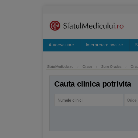
Autoevaluare
Interpretare analize
S
SfatulMedicului.ro
›
Orase
›
Zone Oradea
›
Orade
Cauta clinica potrivita
Orice 