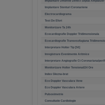
Implantare Umbrele Defect Septal Amplatzer
Implantare Stenturi Coronariene
Electrocardiograma
Test De Efort
Monitorizare Ta 24h
Ecocardiografie Doppler Tridimensionala
Ecocardiografie Transesofagiana Tridimensi
Interpretare Holter Tip [50]
Inregistrare Evenimente Aritmice
Interpretare Angiografie Ct Coronariana/perif
Monitorizare Holter Tensional/24 Ore
Index Glezna-brat
Eco Doppler Vasculara Vene
Eco Doppler Vasculara Artere
Pulsoximetrie
Consultatie Cardiologie