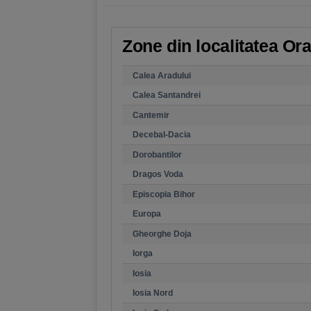
Zone din localitatea Ora
Calea Aradului
Calea Santandrei
Cantemir
Decebal-Dacia
Dorobantilor
Dragos Voda
Episcopia Bihor
Europa
Gheorghe Doja
Iorga
Iosia
Iosia Nord