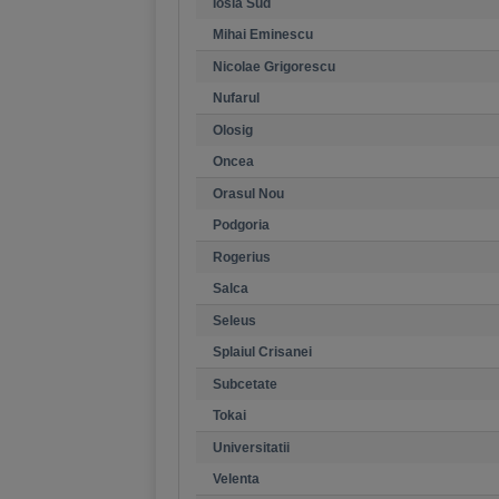
Iosia Sud
Mihai Eminescu
Nicolae Grigorescu
Nufarul
Olosig
Oncea
Orasul Nou
Podgoria
Rogerius
Salca
Seleus
Splaiul Crisanei
Subcetate
Tokai
Universitatii
Velenta