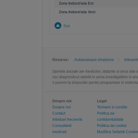
Zona Industriala Est
Zona Industriala Vest
Sus
Resurse:
Autoevaluare simptome
Interpre
Opiniile avizate ale medicilor, sfaturile si orice alt
nici diagnosticul stabilit in urma investigatiilor si 
ii punem la dispozitie pentru programare in sistem
Despre noi
Legal
Despre noi
Termeni si conditii
Contact
Politica de
Intrebari frecvente
confidentialitate
Consultanti
Politica de cookie
medicali
Modifica Setarile Cookie