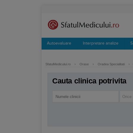
Autoevaluare
Interpretare analize
S
SfatulMedicului.ro
›
Orase
›
Oradea Specialitati
›
Cauta clinica potrivita
Orice 