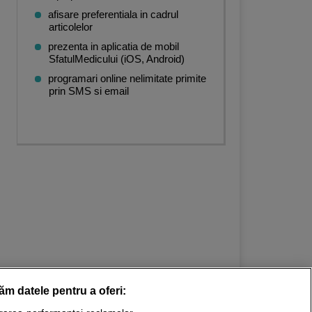
afisare preferentiala in cadrul
articolelor
prezenta in aplicatia de mobil
SfatulMedicului (iOS, Android)
programari online nelimitate primite
prin SMS si email
răm datele pentru a oferi: