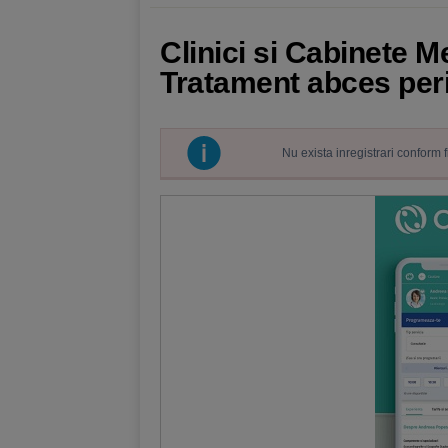
Clinici si Cabinete M
Tratament abces per
Nu exista inregistrari conform 