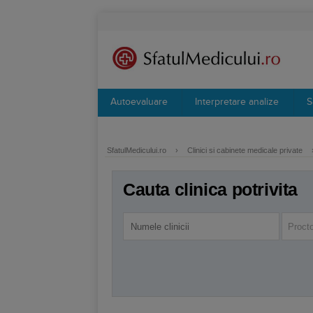
Autoevaluare
Interpretare analize
S
SfatulMedicului.ro
›
Clinici si cabinete medicale private
Cauta clinica potrivita
Procto