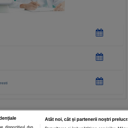
resti
dențiale
Atât noi, cât și partenerii noștri preluc
 dispozitivul dvs.,