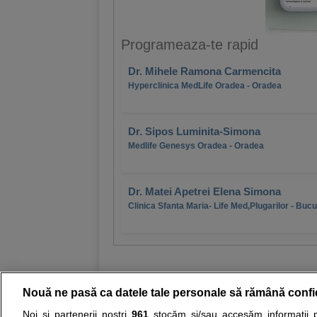
Programeaza-te rapid
Dr. Mihele Ramona Carmencita
Hyperclinica MedLife Oradea - Oradea
Dr. Sipos Luminita-Simona
Medlife Genesys Oradea - Oradea
Dr. Matei Apetrei Elena Simona
Clinica Sfanta Maria- Life Med,Plugarilor - Bucu
Nouă ne pasă ca datele tale personale să rămână confi
Noi și partenerii noștri
961
stocăm și/sau accesăm informații pe