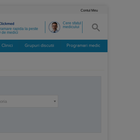
Contul Meu
Cere sfatul
medicului
ramare rapida la peste
 de medici
Clinici
Grupuri discutii
Programari medic
oria