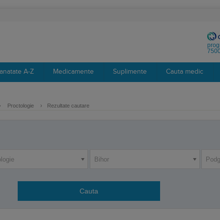
prog
7500
anatate A-Z
Medicamente
Suplimente
Cauta medic
›
Proctologie
›
Rezultate cautare
logie
Bihor
Podg