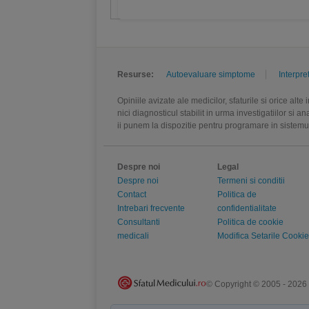
Resurse:
Autoevaluare simptome
Interpre
Opiniile avizate ale medicilor, sfaturile si orice alt
nici diagnosticul stabilit in urma investigatiilor si 
ii punem la dispozitie pentru programare in sistem
Despre noi
Legal
Despre noi
Termeni si conditii
Contact
Politica de
Intrebari frecvente
confidentialitate
Consultanti
Politica de cookie
medicali
Modifica Setarile Cookie
© Copyright © 2005 - 2026