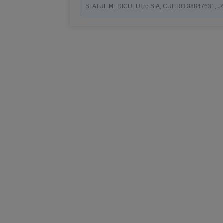
SFATUL MEDICULUI.ro S.A, CUI: RO 38847631, J40/19