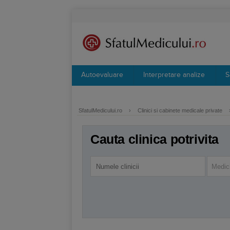
Autoevaluare
Interpretare analize
S
SfatulMedicului.ro
›
Clinici si cabinete medicale private
Cauta clinica potrivita
Medici