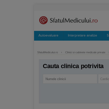
Autoevaluare
Interpretare analize
S
SfatulMedicului.ro
›
Clinici si cabinete medicale private
Cauta clinica potrivita
Cardio