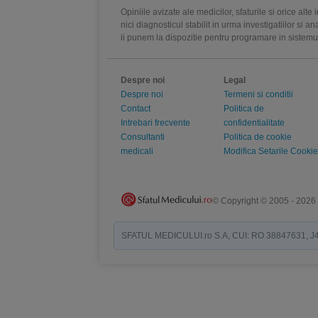
Opiniile avizate ale medicilor, sfaturile si orice alt
nici diagnosticul stabilit in urma investigatiilor si 
ii punem la dispozitie pentru programare in sistem
Despre noi
Legal
Despre noi
Termeni si conditii
Contact
Politica de
Intrebari frecvente
confidentialitate
Consultanti
Politica de cookie
medicali
Modifica Setarile Cookie
© Copyright © 2005 - 2026
SFATUL MEDICULUI.ro S.A, CUI: RO 38847631, J40/19