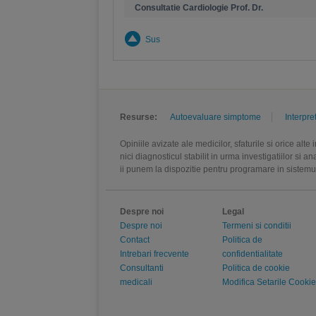
Consultatie Cardiologie Prof. Dr.
Sus
Resurse:
Autoevaluare simptome
Interpre
Opiniile avizate ale medicilor, sfaturile si orice alt
nici diagnosticul stabilit in urma investigatiilor si 
ii punem la dispozitie pentru programare in sistem
Despre noi
Legal
Despre noi
Termeni si conditii
Contact
Politica de
Intrebari frecvente
confidentialitate
Consultanti
Politica de cookie
medicali
Modifica Setarile Cookie