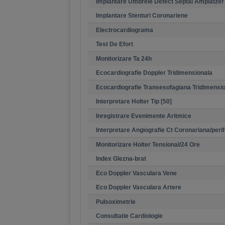
Implantare Umbrele Defect Septal Amplatzer
Implantare Stenturi Coronariene
Electrocardiograma
Test De Efort
Monitorizare Ta 24h
Ecocardiografie Doppler Tridimensionala
Ecocardiografie Transesofagiana Tridimensi
Interpretare Holter Tip [50]
Inregistrare Evenimente Aritmice
Interpretare Angiografie Ct Coronariana/perif
Monitorizare Holter Tensional/24 Ore
Index Glezna-brat
Eco Doppler Vasculara Vene
Eco Doppler Vasculara Artere
Pulsoximetrie
Consultatie Cardiologie