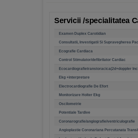
Servicii /specialitatea 
Examen Duplex Carotidian
Consultatii, Investigatii Si Supravegherea Pac
Ecografie Cardiaca
Control Stimulator/defibrilator Cardiac
Ecocardiografietranstoracica(2d+doppler Inc
Ekg +interpretare
Electrocardiografie De Efort
Monitorizare Holter Ekg
Oscilometrie
Potentiale Tardive
Coronarografie/angiografie/ventriculografie
Angioplastie Coronariana Percutanata Trans