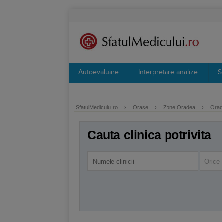
Autoevaluare
Interpretare analize
S
SfatulMedicului.ro
›
Orase
›
Zone Oradea
›
Orad
Cauta clinica potrivita
Orice 