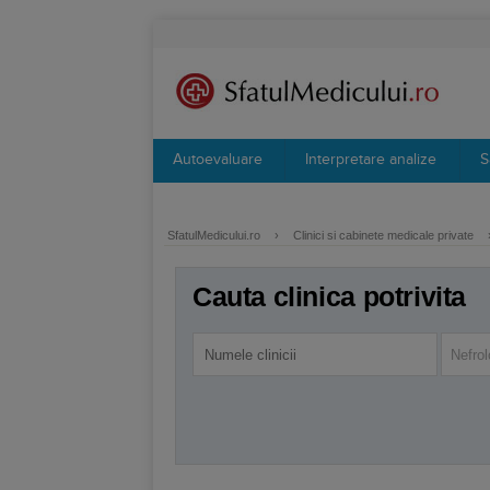
Autoevaluare
Interpretare analize
S
SfatulMedicului.ro
›
Clinici si cabinete medicale private
Cauta clinica potrivita
Nefrol