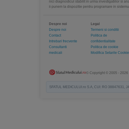
nici diagnosticul stabilit in urma investigatiilor si 
ii punem la dispozitie pentru programare in sistem
Despre noi
Legal
Despre noi
Termeni si conditii
Contact
Politica de
Intrebari frecvente
confidentialitate
Consultanti
Politica de cookie
medicali
Modifica Setarile Cookie
© Copyright © 2005 - 2026
SFATUL MEDICULUI.ro S.A, CUI: RO 38847631, J40/19