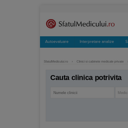
Autoevaluare
Interpretare analize
S
SfatulMedicului.ro
›
Clinici si cabinete medicale private
Cauta clinica potrivita
Medic