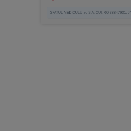
SFATUL MEDICULUI.ro S.A, CUI: RO 38847631, J40/19