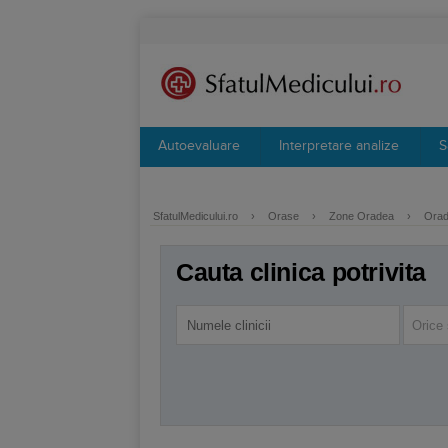
Autoevaluare
Interpretare analize
S
SfatulMedicului.ro
›
Orase
›
Zone Oradea
›
Orade
Cauta clinica potrivita
Orice 