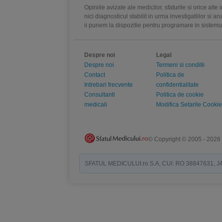
Opiniile avizate ale medicilor, sfaturile si orice alt
nici diagnosticul stabilit in urma investigatiilor si 
ii punem la dispozitie pentru programare in sistem
Despre noi
Legal
Despre noi
Termeni si conditii
Contact
Politica de
Intrebari frecvente
confidentialitate
Consultanti
Politica de cookie
medicali
Modifica Setarile Cookie
© Copyright © 2005 - 2026
SFATUL MEDICULUI.ro S.A, CUI: RO 38847631, J40/19