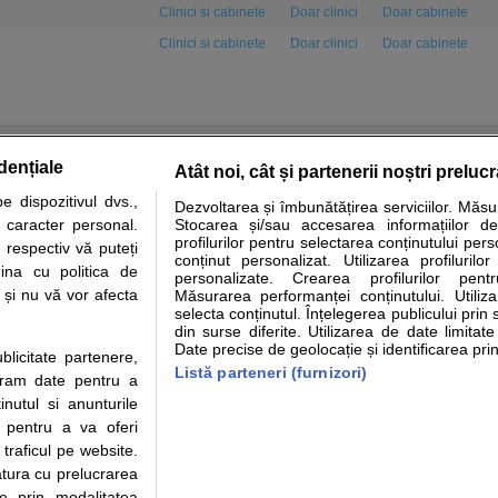
Clinici si cabinete
Doar clinici
Doar cabinete
Clinici si cabinete
Doar clinici
Doar cabinete
dențiale
Atât noi, cât și partenerii noștri preluc
 dispozitivul dvs.,
Dezvoltarea și îmbunătățirea serviciilor. Măs
tare analize
Specialitati medicale
Boli si afectiuni
Calculatoare
u caracter personal.
Stocarea și/sau accesarea informațiilor de
profilurilor pentru selectarea conținutului pers
 respectiv vă puteți
e informatii despre sanatate disponibile pe sfatulmedicului.ro au scop informativ si ed
conținut personalizat. Utilizarea profilurilor
ina cu politica de
personalizate. Crearea profilurilor pentr
analizelor medicale. Va sfatuim, ca pe langa informatia primita pe sfatulmedicului.ro s
i și nu vă vor afecta
Măsurarea performanței conținutului. Utiliz
ul de programari la medic Clickmed.
selecta conținutul. Înțelegerea publicului prin 
din surse diferite. Utilizarea de date limitat
Date precise de geolocație și identificarea prin
ublicitate partenere,
Drepturile consumatorului
Parteneri
Pen
Listă parteneri (furnizori)
ucram date pentru a
Protectia consumatorilor - ANPC
Inscriere clinica
Cli
nutul si anunturile
Solutionarea Alternativa a
Creaza cont medic
Ca
., pentru a va oferi
Litigiilor
Int
 traficul pe website.
Info consumator: 0800.080.999
Vi
atura cu prelucrarea
Parte din Grupul
Formulare europene - CNAS
Cli
te prin modalitatea