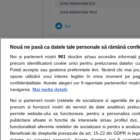
Zona Industriala Est
Zona Industriala Vest
Sus
Nouă ne pasă ca datele tale personale să rămână confi
Noi și partenerii noștri
961
stocăm și/sau accesăm informații pe
Resurse:
Autoevaluare simptome
Interpre
precum identificatorii cookie unici pentru prelucrarea datelor c
Puteți accepta sau gestiona preferințele dvs. făcând clic mai jos,
Opiniile avizate ale medicilor, sfaturile si orice alt
opune utilizării unui interes legitim în orice moment pe pag
nici diagnosticul stabilit in urma investigatiilor si 
confidențialitate. Aceste alegeri vor fi raportate partenerilor noștr
ii punem la dispozitie pentru programare in sistem
navigarea.
Mai multe detalii
Noi si partenerii nostri (retelele de socializare si agentiile de p
Despre noi
Legal
precum si furnizorii nostri de servicii de date analitice) prel
Despre noi
Termeni si conditii
permite website-ului sa functioneze, pentru a personaliza conti
Contact
Politica de
publicitare afisate in functie de interesele si/sau profilul dvs
Intrebari frecvente
confidentialitate
functionalitati aferente retelelor de socializare si pentru a analiza
Consultanti
Politica de cookie
Beneficiati de drepturile prevazute de art. 15-22 din GDPR in leg
medicali
Modifica Setarile Cookie
datelor cu caracter personal. Aceste drepturi pot fi exercita