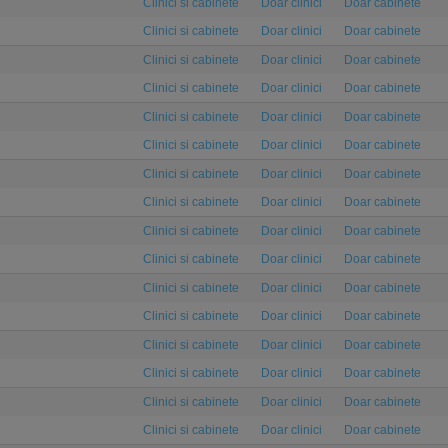
Clinici si cabinete
Doar clinici
Doar cabinete
Clinici si cabinete
Doar clinici
Doar cabinete
Clinici si cabinete
Doar clinici
Doar cabinete
Clinici si cabinete
Doar clinici
Doar cabinete
Clinici si cabinete
Doar clinici
Doar cabinete
Clinici si cabinete
Doar clinici
Doar cabinete
Clinici si cabinete
Doar clinici
Doar cabinete
Clinici si cabinete
Doar clinici
Doar cabinete
Clinici si cabinete
Doar clinici
Doar cabinete
Clinici si cabinete
Doar clinici
Doar cabinete
Clinici si cabinete
Doar clinici
Doar cabinete
Clinici si cabinete
Doar clinici
Doar cabinete
Clinici si cabinete
Doar clinici
Doar cabinete
Clinici si cabinete
Doar clinici
Doar cabinete
Clinici si cabinete
Doar clinici
Doar cabinete
Clinici si cabinete
Doar clinici
Doar cabinete