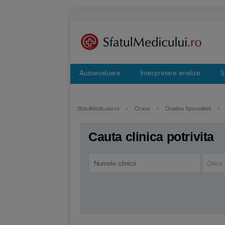
Autoevaluare
Interpretare analize
S
SfatulMedicului.ro
›
Orase
›
Oradea Specialitati
›
Cauta clinica potrivita
Orice 