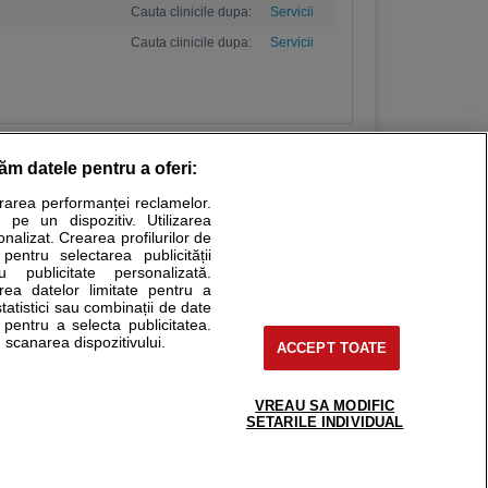
Cauta clinicile dupa:
Servicii
Cauta clinicile dupa:
Servicii
răm datele pentru a oferi:
urarea performanței reclamelor.
Stiri medicale
 pe un dispozitiv. Utilizarea
onalizat. Crearea profilurilor de
ucational. Ele nu pot substitui consultul medical direct si
 pentru selectarea publicității
u publicitate personalizată.
a consultati fie medicul Dvs., fie unul dintre medicii pe care
area datelor limitate pentru a
statistici sau combinații de date
e pentru a selecta publicitatea.
 scanarea dispozitivului.
ACCEPT TOATE
tru pacient
nici si cabinete
uta medic
VREAU SA MODIFIC
support@sfatulmedicului.ro
SETARILE INDIVIDUAL
reaba un medic
0374 109 268
deoConsult
ckmed - programari