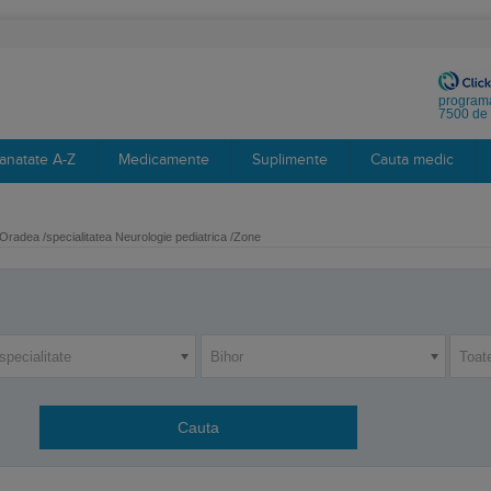
programa
7500 de 
anatate A-Z
Medicamente
Suplimente
Cauta medic
Oradea /specialitatea Neurologie pediatrica /Zone
specialitate
Bihor
Toat