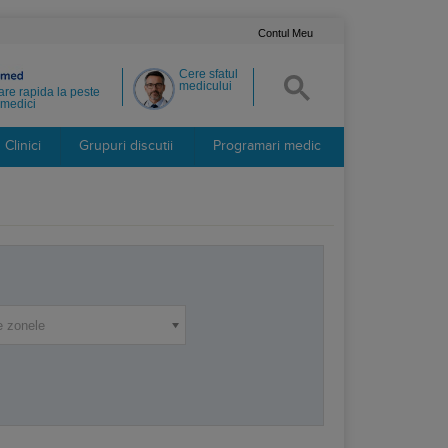
Contul Meu
Cere sfatul
medicului
re rapida la peste
medici
Clinici
Grupuri discutii
Programari medic
e zonele