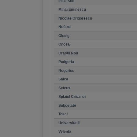
Iosia Sud
Mihai Eminescu
Nicolae Grigorescu
Nufarul
Olosig
Oncea
Orasul Nou
Podgoria
Rogerius
Salca
Seleus
Splaiul Crisanei
Subcetate
Tokai
Universitatii
Velenta