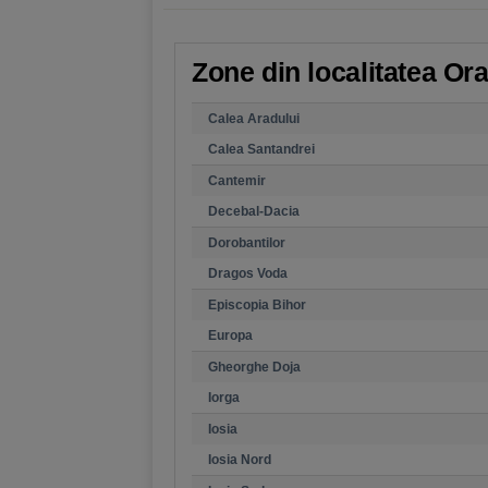
Zone din localitatea Ora
Calea Aradului
Calea Santandrei
Cantemir
Decebal-Dacia
Dorobantilor
Dragos Voda
Episcopia Bihor
Europa
Gheorghe Doja
Iorga
Iosia
Iosia Nord