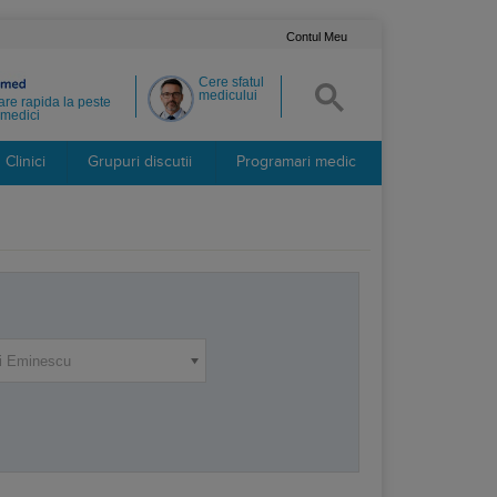
Contul Meu
Cere sfatul
medicului
re rapida la peste
medici
Clinici
Grupuri discutii
Programari medic
i Eminescu