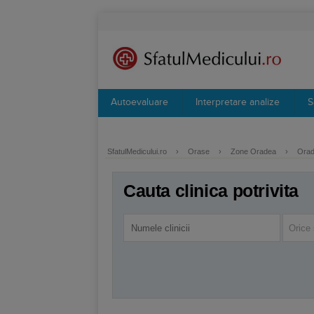
Autoevaluare
Interpretare analize
S
SfatulMedicului.ro
›
Orase
›
Zone Oradea
›
Orad
Cauta clinica potrivita
Orice 