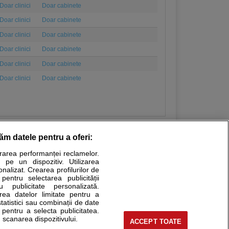
Doar clinici
Doar cabinete
Doar clinici
Doar cabinete
Doar clinici
Doar cabinete
Doar clinici
Doar cabinete
Doar clinici
Doar cabinete
Doar clinici
Doar cabinete
răm datele pentru a oferi:
urarea performanței reclamelor.
Stiri medicale
 pe un dispozitiv. Utilizarea
onalizat. Crearea profilurilor de
ucational. Ele nu pot substitui consultul medical direct si
 pentru selectarea publicității
u publicitate personalizată.
a consultati fie medicul Dvs., fie unul dintre medicii pe care
area datelor limitate pentru a
statistici sau combinații de date
e pentru a selecta publicitatea.
 scanarea dispozitivului.
ACCEPT TOATE
tru pacient