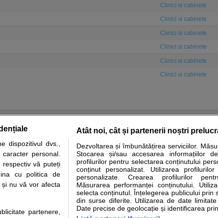
Clinici si cabinete
Clinici si cabinete
Clinici si cabinete
Clinici si cabinete
Clinici si cabinete
Clinici si cabinete
dențiale
Atât noi, cât și partenerii noștri preluc
 dispozitivul dvs.,
Dezvoltarea și îmbunătățirea serviciilor. Măs
tare analize
Specialitati medicale
Boli si afectiuni
Calculatoare
u caracter personal.
Stocarea și/sau accesarea informațiilor de
profilurilor pentru selectarea conținutului pers
 respectiv vă puteți
e informatii despre sanatate disponibile pe sfatulmedicului.ro au scop informativ si ed
conținut personalizat. Utilizarea profilurilor
ina cu politica de
personalizate. Crearea profilurilor pentr
analizelor medicale. Va sfatuim, ca pe langa informatia primita pe sfatulmedicului.ro s
i și nu vă vor afecta
Măsurarea performanței conținutului. Utiliz
ul de programari la medic Clickmed.
selecta conținutul. Înțelegerea publicului prin 
din surse diferite. Utilizarea de date limitat
Date precise de geolocație și identificarea prin
ublicitate partenere,
Drepturile consumatorului
Parteneri
Pen