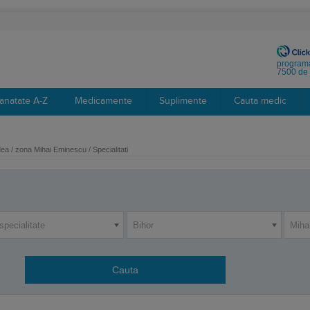
programa
7500 de 
anatate A-Z
Medicamente
Suplimente
Cauta medic
ea / zona Mihai Eminescu / Specialitati
specialitate
Bihor
Miha