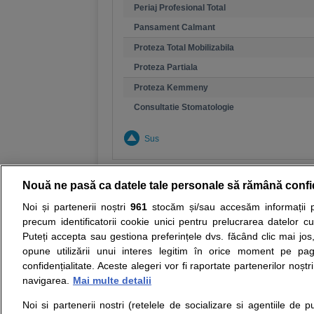
Periaj Profesional Total
Pansament Calmant
Proteza Total Mobilizabila
Proteza Partiala
Proteza Kemmeny
Consultatie Stomatologie
Sus
Nouă ne pasă ca datele tale personale să rămână confi
Noi și partenerii noștri
961
stocăm și/sau accesăm informații pe
Resurse:
Autoevaluare simptome
Interpre
precum identificatorii cookie unici pentru prelucrarea datelor c
Puteți accepta sau gestiona preferințele dvs. făcând clic mai jos,
Opiniile avizate ale medicilor, sfaturile si orice alt
opune utilizării unui interes legitim în orice moment pe pag
nici diagnosticul stabilit in urma investigatiilor si 
confidențialitate. Aceste alegeri vor fi raportate partenerilor noștr
ii punem la dispozitie pentru programare in sistem
navigarea.
Mai multe detalii
Noi si partenerii nostri (retelele de socializare si agentiile de p
Despre noi
Legal