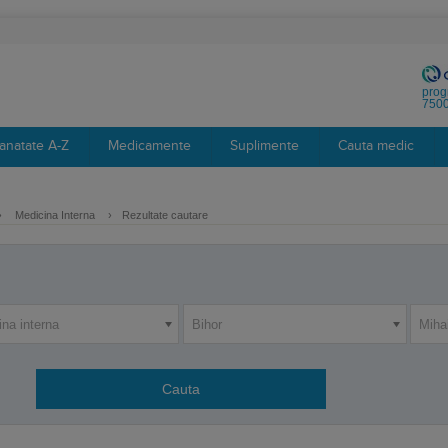
prog
7500
anatate A-Z
Medicamente
Suplimente
Cauta medic
›
Medicina Interna
›
Rezultate cautare
na interna
Bihor
Miha