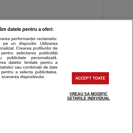
răm datele pentru a oferi:
urarea performanței reclamelor.
Stiri medicale
 pe un dispozitiv. Utilizarea
onalizat. Crearea profilurilor de
ucational. Ele nu pot substitui consultul medical direct si
 pentru selectarea publicității
u publicitate personalizată.
a consultati fie medicul Dvs., fie unul dintre medicii pe care
area datelor limitate pentru a
statistici sau combinații de date
e pentru a selecta publicitatea.
 scanarea dispozitivului.
ACCEPT TOATE
tru pacient
nici si cabinete
uta medic
VREAU SA MODIFIC
support@sfatulmedicului.ro
SETARILE INDIVIDUAL
reaba un medic
0374 109 268
deoConsult
ckmed - programari
dic