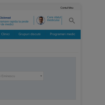
Contul Meu
Cere sfatul
medicului
ramare rapida la peste
 de medici
Clinici
Grupuri discutii
Programari medic
i Eminescu