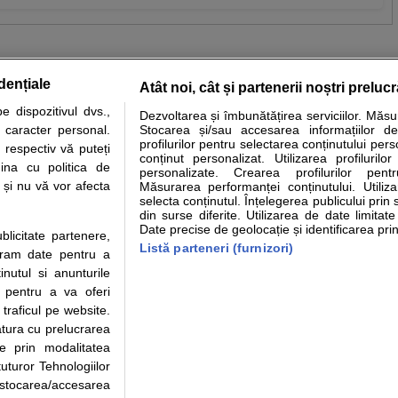
dențiale
Atât noi, cât și partenerii noștri preluc
 dispozitivul dvs.,
Dezvoltarea și îmbunătățirea serviciilor. Măs
tare analize
Specialitati medicale
Boli si afectiuni
Calculatoare
u caracter personal.
Stocarea și/sau accesarea informațiilor de
profilurilor pentru selectarea conținutului pers
 respectiv vă puteți
e informatii despre sanatate disponibile pe sfatulmedicului.ro au scop informativ si ed
conținut personalizat. Utilizarea profilurilor
ina cu politica de
personalizate. Crearea profilurilor pentr
analizelor medicale. Va sfatuim, ca pe langa informatia primita pe sfatulmedicului.ro s
i și nu vă vor afecta
Măsurarea performanței conținutului. Utiliz
ul de programari la medic Clickmed.
selecta conținutul. Înțelegerea publicului prin 
din surse diferite. Utilizarea de date limitat
Date precise de geolocație și identificarea prin
ublicitate partenere,
Drepturile consumatorului
Parteneri
Pen
Listă parteneri (furnizori)
ucram date pentru a
Protectia consumatorilor - ANPC
Inscriere clinica
Cli
nutul si anunturile
Solutionarea Alternativa a
Creaza cont medic
Ca
., pentru a va oferi
Litigiilor
Int
 traficul pe website.
Info consumator: 0800.080.999
Vi
atura cu prelucrarea
Parte din Grupul
Formulare europene - CNAS
Cli
te prin modalitatea
Ministerul Sanatatii - ANMDM
me
uturor Tehnologiilor
a stocarea/accesarea