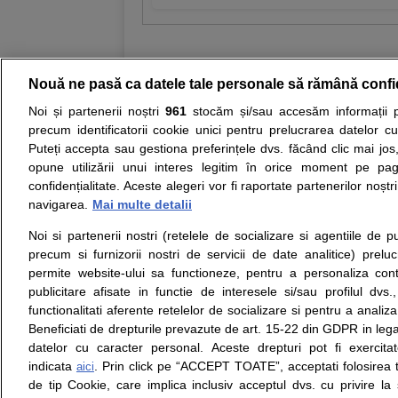
Nouă ne pasă ca datele tale personale să rămână confi
Noi și partenerii noștri
961
stocăm și/sau accesăm informații pe
Resurse:
Autoevaluare simptome
Interpre
precum identificatorii cookie unici pentru prelucrarea datelor c
Puteți accepta sau gestiona preferințele dvs. făcând clic mai jos,
Opiniile avizate ale medicilor, sfaturile si orice alt
opune utilizării unui interes legitim în orice moment pe pag
nici diagnosticul stabilit in urma investigatiilor si 
confidențialitate. Aceste alegeri vor fi raportate partenerilor noștr
ii punem la dispozitie pentru programare in sistem
navigarea.
Mai multe detalii
Noi si partenerii nostri (retelele de socializare si agentiile de p
Despre noi
Legal
precum si furnizorii nostri de servicii de date analitice) prel
Despre noi
Termeni si conditii
permite website-ului sa functioneze, pentru a personaliza conti
Contact
Politica de
publicitare afisate in functie de interesele si/sau profilul dvs
Intrebari frecvente
confidentialitate
functionalitati aferente retelelor de socializare si pentru a analiza
Consultanti
Politica de cookie
Beneficiati de drepturile prevazute de art. 15-22 din GDPR in leg
medicali
Modifica Setarile Cookie
datelor cu caracter personal. Aceste drepturi pot fi exercita
indicata
. Prin click pe “ACCEPT TOATE”, acceptati folosirea t
aici
de tip Cookie, care implica inclusiv acceptul dvs. cu privire l
© Copyright © 2005 - 2026