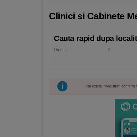
Clinici si Cabinete 
Cauta rapid dupa locali
Oradea
3
Nu exista inregistrari conform 