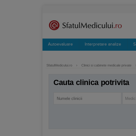
Autoevaluare
Interpretare analize
S
SfatulMedicului.ro
›
Clinici si cabinete medicale private
Cauta clinica potrivita
Medici