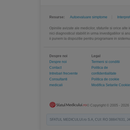
Resurse:
Autoevaluare simptome
Interpre
Opiniile avizate ale medicilor, sfaturile si orice alt
nici diagnosticul stabilit in urma investigatiilor si 
ii punem la dispozitie pentru programare in sistem
Despre noi
Legal
Despre noi
Termeni si conditii
Contact
Politica de
Intrebari frecvente
confidentialitate
Consultanti
Politica de cookie
medicali
Modifica Setarile Cookie
© Copyright © 2005 - 2026
SFATUL MEDICULUI.ro S.A, CUI: RO 38847631, J40/19