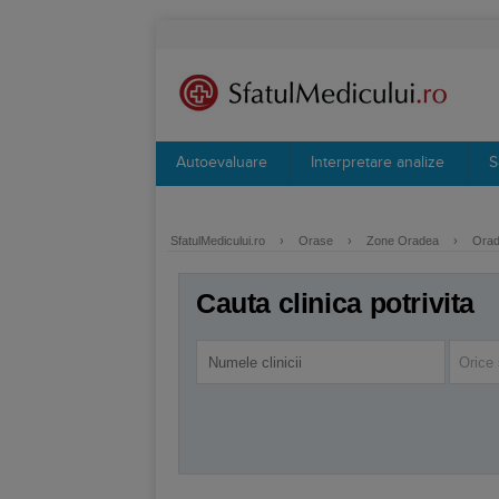
Autoevaluare
Interpretare analize
S
SfatulMedicului.ro
›
Orase
›
Zone Oradea
›
Orad
Cauta clinica potrivita
Orice 