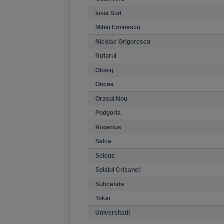
Iosia Sud
Mihai Eminescu
Nicolae Grigorescu
Nufarul
Olosig
Oncea
Orasul Nou
Podgoria
Rogerius
Salca
Seleus
Splaiul Crisanei
Subcetate
Tokai
Universitatii