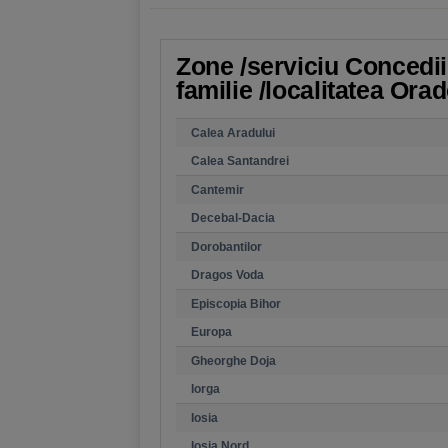
Zone /serviciu Concedii
familie /localitatea Ora
Calea Aradului
Calea Santandrei
Cantemir
Decebal-Dacia
Dorobantilor
Dragos Voda
Episcopia Bihor
Europa
Gheorghe Doja
Iorga
Iosia
Iosia Nord