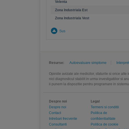
Velenta
Zona Industriala Est
Zona Industriala Vest
Sus
Resurse:
Autoevaluare simptome
Interpre
Opiniile avizate ale medicilor, sfaturile si orice alt
nici diagnosticul stabilit in urma investigatiilor si 
ii punem la dispozitie pentru programare in sistem
Despre noi
Legal
Despre noi
Termeni si conditii
Contact
Politica de
Intrebari frecvente
confidentialitate
Consultanti
Politica de cookie