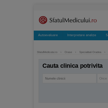
Autoevaluare
Interpretare analize
S
SfatulMedicului.ro
›
Orase
›
Specialitati Oradea
›
Cauta clinica potrivita
Orice 