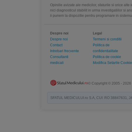
Opiniile avizate ale medicilor, sfaturile si orice alt
nici diagnosticul stabilit in urma investigatiilor si 
ii punem la dispozitie pentru programare in sistem
Despre noi
Legal
Despre noi
Termeni si conditii
Contact
Politica de
Intrebari frecvente
confidentialitate
Consultanti
Politica de cookie
medicali
Modifica Setarile Cookie
© Copyright © 2005 - 2026
SFATUL MEDICULUI.ro S.A, CUI: RO 38847631, J40/19