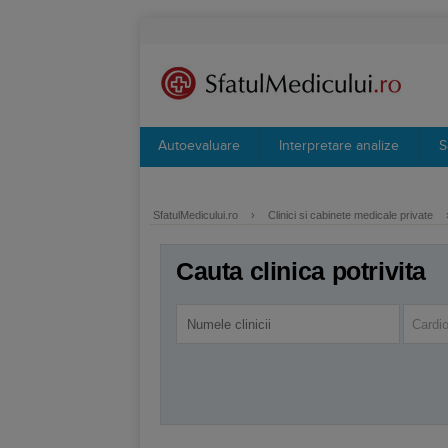
Autoevaluare
Interpretare analize
S
SfatulMedicului.ro
›
Clinici si cabinete medicale private
Cauta clinica potrivita
Cardio