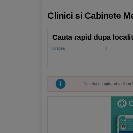
Clinici si Cabinete M
Cauta rapid dupa locali
Oradea
3
Nu exista inregistrari conform 