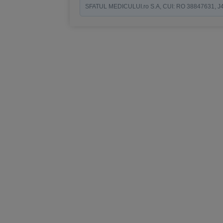
SFATUL MEDICULUI.ro S.A, CUI: RO 38847631, J40/19