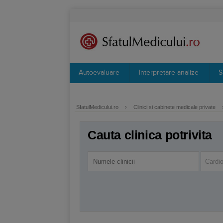
Autoevaluare
Interpretare analize
S
SfatulMedicului.ro
›
Clinici si cabinete medicale private
Cauta clinica potrivita
Cardio