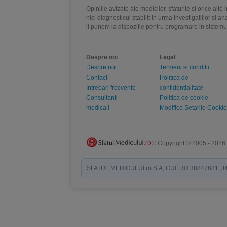
Opiniile avizate ale medicilor, sfaturile si orice alt
nici diagnosticul stabilit in urma investigatiilor si 
ii punem la dispozitie pentru programare in sistem
Despre noi
Legal
Despre noi
Termeni si conditii
Contact
Politica de
Intrebari frecvente
confidentialitate
Consultanti
Politica de cookie
medicali
Modifica Setarile Cookie
© Copyright © 2005 - 2026
SFATUL MEDICULUI.ro S.A, CUI: RO 38847631, J40/19