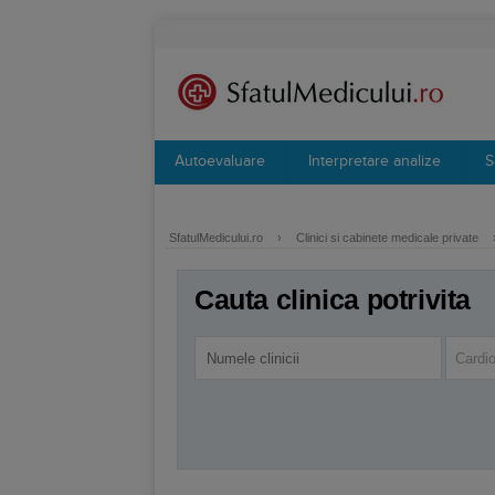
Autoevaluare
Interpretare analize
S
SfatulMedicului.ro
›
Clinici si cabinete medicale private
Cauta clinica potrivita
Cardio