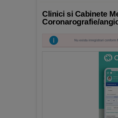
Clinici si Cabinete M
Coronarografie/angio
Nu exista inregistrari conform 