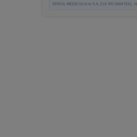
SFATUL MEDICULUI.ro S.A, CUI: RO 38847631, J40/19