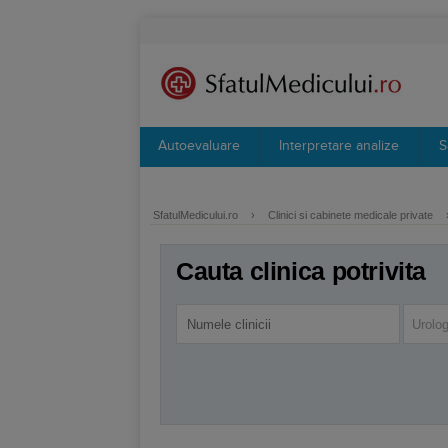
Autoevaluare
Interpretare analize
S
SfatulMedicului.ro
›
Clinici si cabinete medicale private
Cauta clinica potrivita
Urolog