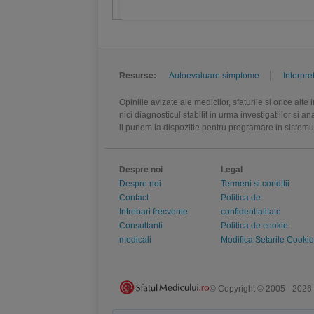
Resurse:
Autoevaluare simptome
Interpre
Opiniile avizate ale medicilor, sfaturile si orice alt
nici diagnosticul stabilit in urma investigatiilor si 
ii punem la dispozitie pentru programare in sistem
Despre noi
Legal
Despre noi
Termeni si conditii
Contact
Politica de
Intrebari frecvente
confidentialitate
Consultanti
Politica de cookie
medicali
Modifica Setarile Cookie
© Copyright © 2005 - 2026