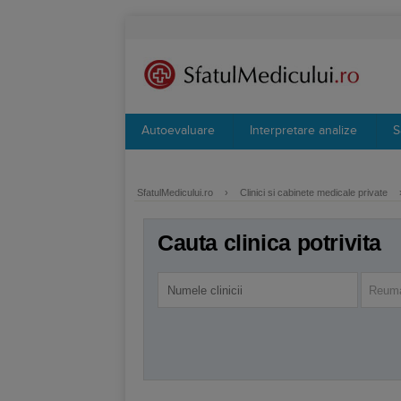
Autoevaluare
Interpretare analize
S
SfatulMedicului.ro
›
Clinici si cabinete medicale private
Cauta clinica potrivita
Reuma