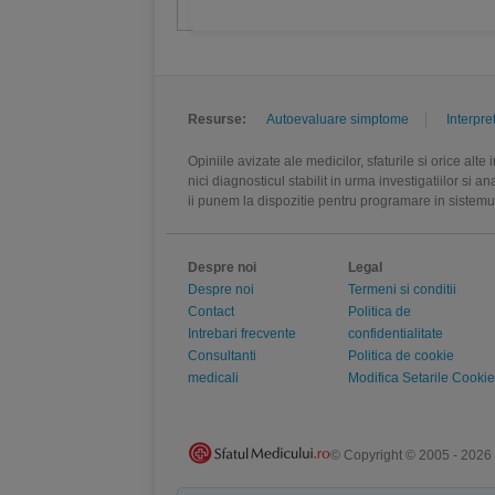
Resurse:
Autoevaluare simptome
Interpre
Opiniile avizate ale medicilor, sfaturile si orice alt
nici diagnosticul stabilit in urma investigatiilor si 
ii punem la dispozitie pentru programare in sistem
Despre noi
Legal
Despre noi
Termeni si conditii
Contact
Politica de
Intrebari frecvente
confidentialitate
Consultanti
Politica de cookie
medicali
Modifica Setarile Cookie
© Copyright © 2005 - 2026