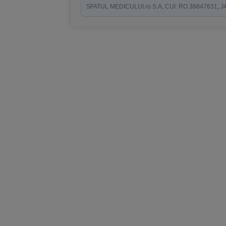
SFATUL MEDICULUI.ro S.A, CUI: RO 38847631, J40/19