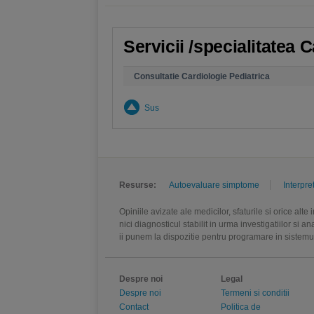
Servicii /specialitatea 
Consultatie Cardiologie Pediatrica
Sus
Resurse:
Autoevaluare simptome
Interpre
Opiniile avizate ale medicilor, sfaturile si orice alt
nici diagnosticul stabilit in urma investigatiilor si 
ii punem la dispozitie pentru programare in sistem
Despre noi
Legal
Despre noi
Termeni si conditii
Contact
Politica de