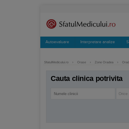
Autoevaluare
Interpretare analize
S
SfatulMedicului.ro
›
Orase
›
Zone Oradea
›
Orade
Cauta clinica potrivita
Orice 