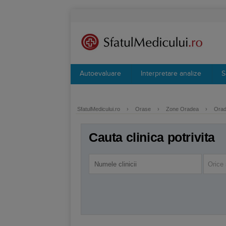
Autoevaluare
Interpretare analize
S
SfatulMedicului.ro
›
Orase
›
Zone Oradea
›
Orad
Cauta clinica potrivita
Orice 