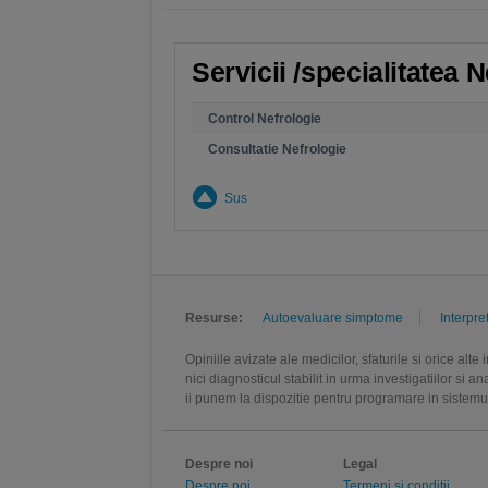
Servicii /specialitatea
Control Nefrologie
Consultatie Nefrologie
Sus
Resurse:
Autoevaluare simptome
Interpre
Opiniile avizate ale medicilor, sfaturile si orice alt
nici diagnosticul stabilit in urma investigatiilor si 
ii punem la dispozitie pentru programare in sistem
Despre noi
Legal
Despre noi
Termeni si conditii