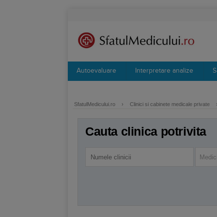
Autoevaluare
Interpretare analize
S
SfatulMedicului.ro
›
Clinici si cabinete medicale private
Cauta clinica potrivita
Medici