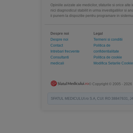
Opiniile avizate ale medicilor, sfaturile si orice alt
nici diagnosticul stabilit in urma investigatiilor si 
ii punem la dispozitie pentru programare in sistem
Despre noi
Legal
Despre noi
Termeni si conditii
Contact
Politica de
Intrebari frecvente
confidentialitate
Consultanti
Politica de cookie
medicali
Modifica Setarile Cookie
© Copyright © 2005 - 2026
SFATUL MEDICULUI.ro S.A, CUI: RO 38847631, J40/19