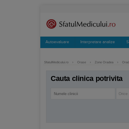
Autoevaluare
Interpretare analize
S
SfatulMedicului.ro
›
Orase
›
Zone Oradea
›
Orad
Cauta clinica potrivita
Orice 