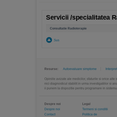
Servicii /specialitatea
Consultatie Radioterapie
Sus
Resurse:
Autoevaluare simptome
Interpre
Opiniile avizate ale medicilor, sfaturile si orice alt
nici diagnosticul stabilit in urma investigatiilor si 
ii punem la dispozitie pentru programare in sistem
Despre noi
Legal
Despre noi
Termeni si conditii
Contact
Politica de