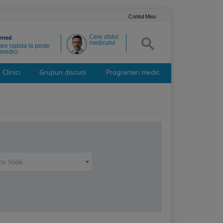
Contul Meu
Cere sfatul
medicului
re rapida la peste
medici
Clinici
Grupuri discutii
Programari medic
os Voda