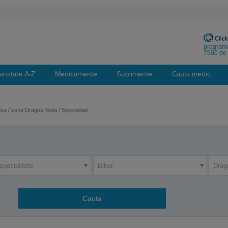
programa
7500 de 
anatate A-Z
Medicamente
Suplimente
Cauta medic
ea / zona Dragos Voda / Specialitati
specialitate
Bihor
Drag