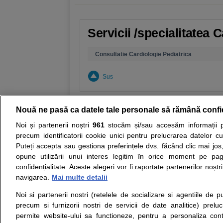
Servicii /specialitatea 
Consultatie Cardiologie Pediatrica
Sus
Nouă ne pasă ca datele tale personale să rămână confi
Noi și partenerii noștri
961
stocăm și/sau accesăm informații pe
Resurse:
Autoevaluare simptome
Interpre
precum identificatorii cookie unici pentru prelucrarea datelor c
Puteți accepta sau gestiona preferințele dvs. făcând clic mai jos,
Opiniile avizate ale medicilor, sfaturile si orice alt
opune utilizării unui interes legitim în orice moment pe pag
nici diagnosticul stabilit in urma investigatiilor si 
confidențialitate. Aceste alegeri vor fi raportate partenerilor noștr
ii punem la dispozitie pentru programare in sistem
navigarea.
Mai multe detalii
Noi si partenerii nostri (retelele de socializare si agentiile de p
Despre noi
Legal
precum si furnizorii nostri de servicii de date analitice) prel
Despre noi
Termeni si conditii
permite website-ului sa functioneze, pentru a personaliza conti
Contact
Politica de