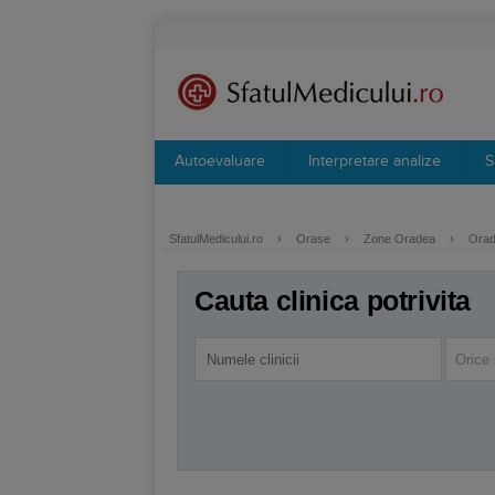
Autoevaluare
Interpretare analize
S
SfatulMedicului.ro
›
Orase
›
Zone Oradea
›
Orad
Cauta clinica potrivita
Orice 