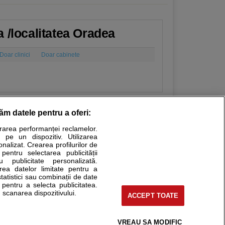
a /localitatea Oradea
Doar clinici
Doar cabinete
răm datele pentru a oferi:
urarea performanței reclamelor.
Stiri medicale
 pe un dispozitiv. Utilizarea
onalizat. Crearea profilurilor de
ucational. Ele nu pot substitui consultul medical direct si
 pentru selectarea publicității
u publicitate personalizată.
a consultati fie medicul Dvs., fie unul dintre medicii pe care
area datelor limitate pentru a
statistici sau combinații de date
e pentru a selecta publicitatea.
 scanarea dispozitivului.
ACCEPT TOATE
tru pacient
nici si cabinete
uta medic
VREAU SA MODIFIC
support@sfatulmedicului.ro