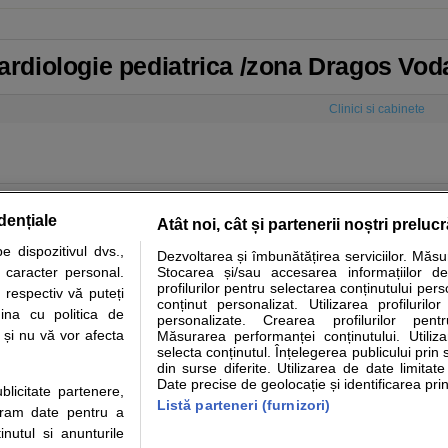
Cardiologie pediatrica /zona Dragos Vod
Clinici si cabinete
dențiale
Atât noi, cât și partenerii noștri preluc
 dispozitivul dvs.,
Dezvoltarea și îmbunătățirea serviciilor. Măs
tare analize
Specialitati medicale
Boli si afectiuni
Calculatoare
u caracter personal.
Stocarea și/sau accesarea informațiilor de
profilurilor pentru selectarea conținutului pers
 respectiv vă puteți
e informatii despre sanatate disponibile pe sfatulmedicului.ro au scop informativ si ed
conținut personalizat. Utilizarea profilurilor
ina cu politica de
personalizate. Crearea profilurilor pentr
analizelor medicale. Va sfatuim, ca pe langa informatia primita pe sfatulmedicului.ro s
i și nu vă vor afecta
Măsurarea performanței conținutului. Utiliz
ul de programari la medic Clickmed.
selecta conținutul. Înțelegerea publicului prin 
din surse diferite. Utilizarea de date limitat
Date precise de geolocație și identificarea prin
ublicitate partenere,
Drepturile consumatorului
Parteneri
Pen
Listă parteneri (furnizori)
ucram date pentru a
Protectia consumatorilor - ANPC
Inscriere clinica
Cli
nutul si anunturile
Solutionarea Alternativa a
Creaza cont medic
Ca