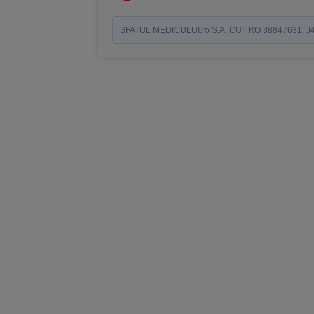
SFATUL MEDICULUI.ro S.A, CUI: RO 38847631, J40/19