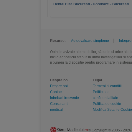
Dental Elite Bucuresti - Dorobanti - Bucuresti
Resurse:
Autoevaluare simptome
Interpre
Opiniile avizate ale medicilor, sfaturile si orice alt
nici diagnosticul stabilit in urma investigatiilor si 
ii punem la dispozitie pentru programare in sistem
Despre noi
Legal
Despre noi
Termeni si conditii
Contact
Politica de
Intrebari frecvente
confidentialitate
Consultanti
Politica de cookie
medicali
Modifica Setarile Cookie
© Copyright © 2005 - 2026