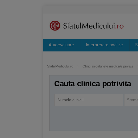
Autoevaluare
Interpretare analize
S
SfatulMedicului.ro
›
Clinici si cabinete medicale private
Cauta clinica potrivita
Stoma