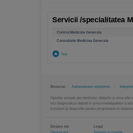
Servicii /specialitatea 
Control Medicina Generala
Consultatie Medicina Generala
Sus
Resurse:
Autoevaluare simptome
Interpre
Opiniile avizate ale medicilor, sfaturile si orice alt
nici diagnosticul stabilit in urma investigatiilor si 
ii punem la dispozitie pentru programare in sistem
Despre noi
Legal
Despre noi
Termeni si conditii