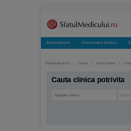
Autoevaluare
Interpretare analize
S
SfatulMedicului.ro
›
Orase
›
Zone Oradea
›
Orade
Cauta clinica potrivita
Orice 