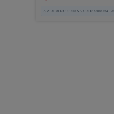
SFATUL MEDICULUI.ro S.A, CUI: RO 38847631, J40/19