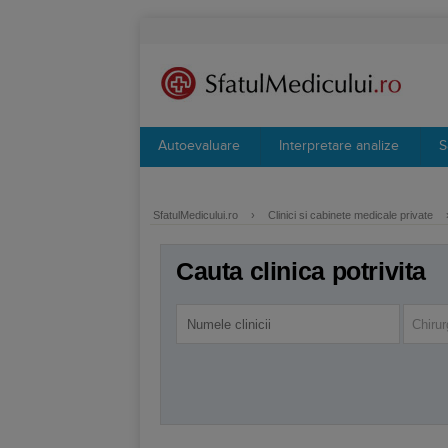
Autoevaluare
Interpretare analize
S
SfatulMedicului.ro
›
Clinici si cabinete medicale private
Cauta clinica potrivita
Chirur