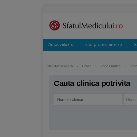
Autoevaluare
Interpretare analize
S
SfatulMedicului.ro
›
Orase
›
Zone Oradea
›
Orad
Cauta clinica potrivita
Orice 