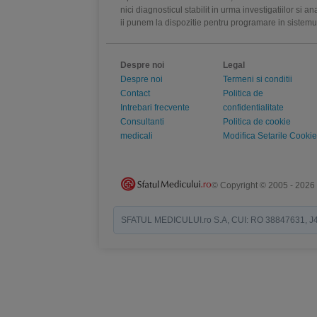
nici diagnosticul stabilit in urma investigatiilor si 
ii punem la dispozitie pentru programare in sistem
Despre noi
Legal
Despre noi
Termeni si conditii
Contact
Politica de
Intrebari frecvente
confidentialitate
Consultanti
Politica de cookie
medicali
Modifica Setarile Cookie
© Copyright © 2005 - 2026
SFATUL MEDICULUI.ro S.A, CUI: RO 38847631, J40/19