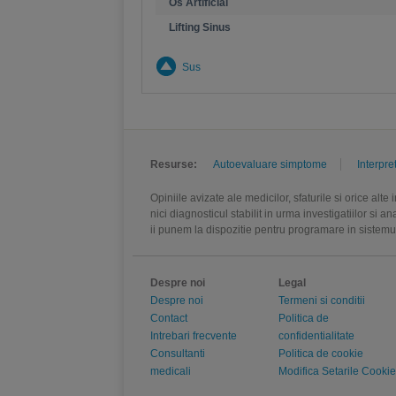
Os Artificial
Lifting Sinus
Sus
Resurse:
Autoevaluare simptome
Interpre
Opiniile avizate ale medicilor, sfaturile si orice alt
nici diagnosticul stabilit in urma investigatiilor si 
ii punem la dispozitie pentru programare in sistem
Despre noi
Legal
Despre noi
Termeni si conditii
Contact
Politica de
Intrebari frecvente
confidentialitate
Consultanti
Politica de cookie
medicali
Modifica Setarile Cookie