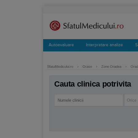
Autoevaluare
Interpretare analize
S
SfatulMedicului.ro
›
Orase
›
Zone Oradea
›
Orad
Cauta clinica potrivita
Orice 