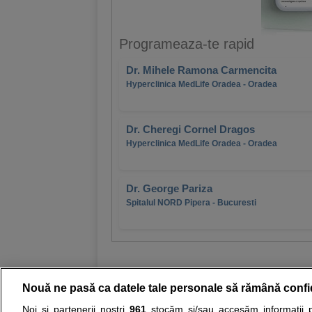
Programeaza-te rapid
Dr. Mihele Ramona Carmencita
Hyperclinica MedLife Oradea - Oradea
Dr. Cheregi Cornel Dragos
Hyperclinica MedLife Oradea - Oradea
Dr. George Pariza
Spitalul NORD Pipera - Bucuresti
Nouă ne pasă ca datele tale personale să rămână confi
Noi și partenerii noștri
961
stocăm și/sau accesăm informații pe