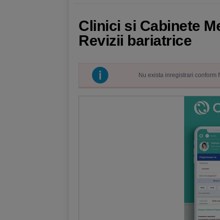
Clinici si Cabinete M
Revizii bariatrice
Nu exista inregistrari conform 