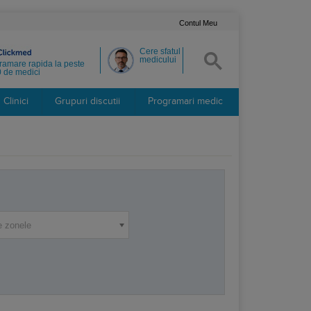
Contul Meu
Cere sfatul
medicului
ramare rapida la peste
 de medici
Clinici
Grupuri discutii
Programari medic
e zonele