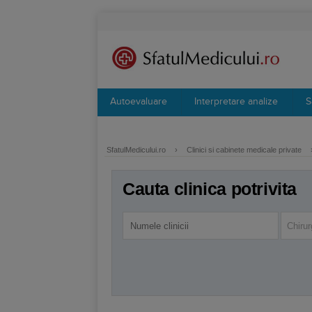
Autoevaluare
Interpretare analize
S
SfatulMedicului.ro
›
Clinici si cabinete medicale private
Cauta clinica potrivita
Chirur