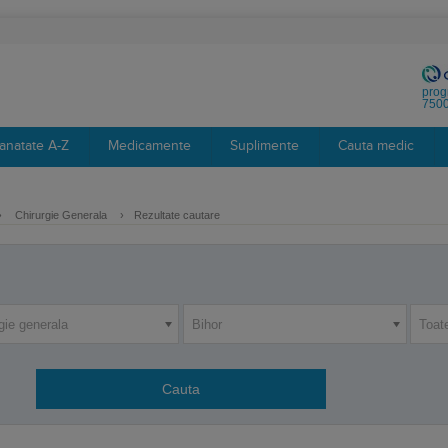
prog
7500
anatate A-Z
Medicamente
Suplimente
Cauta medic
›
Chirurgie Generala
›
Rezultate cautare
gie generala
Bihor
Toat