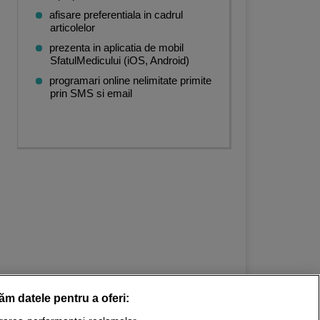
afisare preferentiala in cadrul
articolelor
prezenta in aplicatia de mobil
SfatulMedicului (iOS, Android)
programari online nelimitate primite
prin SMS si email
răm datele pentru a oferi: