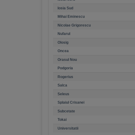
Iosia Sud
Mihai Eminescu
Nicolae Grigorescu
Nufarul
Olosig
Oncea
Orasul Nou
Podgoria
Rogerius
Salca
Seleus
Splaiul Crisanei
Subcetate
Tokai
Universitatii