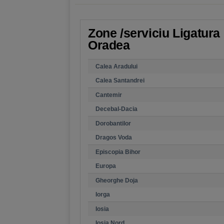
Zone /serviciu Ligatura 
Oradea
Calea Aradului
Calea Santandrei
Cantemir
Decebal-Dacia
Dorobantilor
Dragos Voda
Episcopia Bihor
Europa
Gheorghe Doja
Iorga
Iosia
Iosia Nord