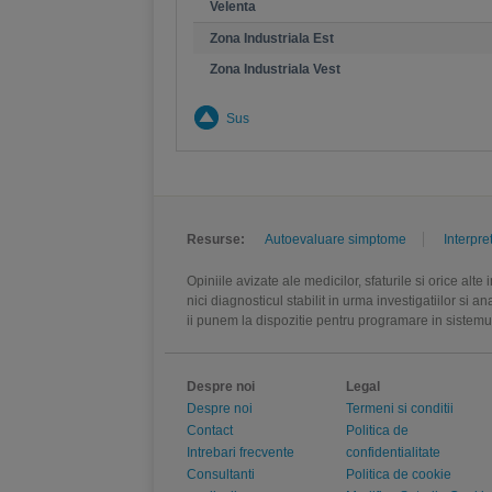
Velenta
Zona Industriala Est
Zona Industriala Vest
Sus
Resurse:
Autoevaluare simptome
Interpre
Opiniile avizate ale medicilor, sfaturile si orice alt
nici diagnosticul stabilit in urma investigatiilor si 
ii punem la dispozitie pentru programare in sistem
Despre noi
Legal
Despre noi
Termeni si conditii
Contact
Politica de
Intrebari frecvente
confidentialitate
Consultanti
Politica de cookie