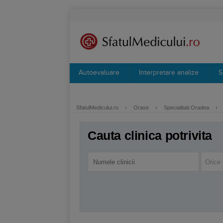
Autoevaluare
Interpretare analize
S
SfatulMedicului.ro
›
Orase
›
Specialitati Oradea
›
Cauta clinica potrivita
Orice 