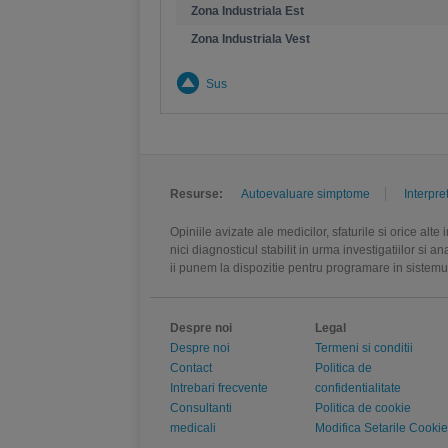
Zona Industriala Est
Zona Industriala Vest
Sus
Resurse:
Autoevaluare simptome
Interpre
Opiniile avizate ale medicilor, sfaturile si orice alt
nici diagnosticul stabilit in urma investigatiilor si 
ii punem la dispozitie pentru programare in sistem
Despre noi
Legal
Despre noi
Termeni si conditii
Contact
Politica de
Intrebari frecvente
confidentialitate
Consultanti
Politica de cookie
medicali
Modifica Setarile Cookie