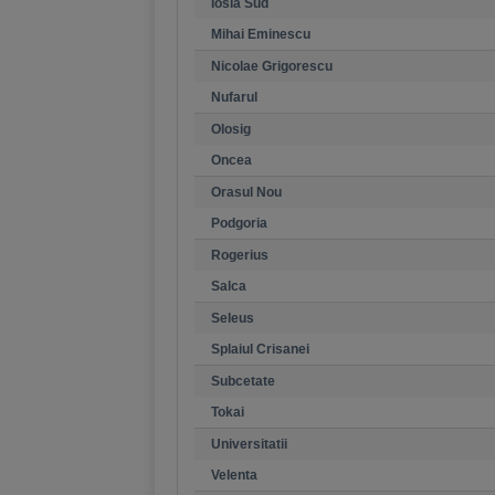
Iosia Sud
Mihai Eminescu
Nicolae Grigorescu
Nufarul
Olosig
Oncea
Orasul Nou
Podgoria
Rogerius
Salca
Seleus
Splaiul Crisanei
Subcetate
Tokai
Universitatii
Velenta