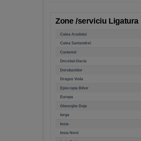
Zone /serviciu Ligatura
Calea Aradului
Calea Santandrei
Cantemir
Decebal-Dacia
Dorobantilor
Dragos Voda
Episcopia Bihor
Europa
Gheorghe Doja
Iorga
Iosia
Iosia Nord