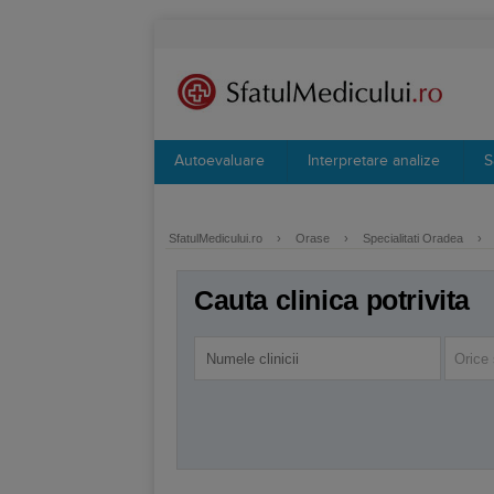
Autoevaluare
Interpretare analize
S
SfatulMedicului.ro
›
Orase
›
Specialitati Oradea
›
Cauta clinica potrivita
Orice 