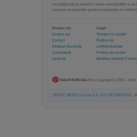
nici diagnosticul stabilit in urma investigatiilor si 
ii punem la dispozitie pentru programare in sistem
Despre noi
Legal
Despre noi
Termeni si conditii
Contact
Politica de
Intrebari frecvente
confidentialitate
Consultanti
Politica de cookie
medicali
Modifica Setarile Cookie
© Copyright © 2005 - 2026
SFATUL MEDICULUI.ro S.A, CUI: RO 38847631, J40/19