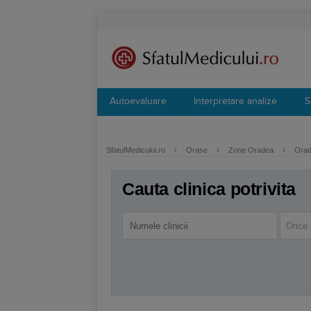
Autoevaluare
Interpretare analize
S
SfatulMedicului.ro
›
Orase
›
Zone Oradea
›
Orade
Cauta clinica potrivita
Orice 