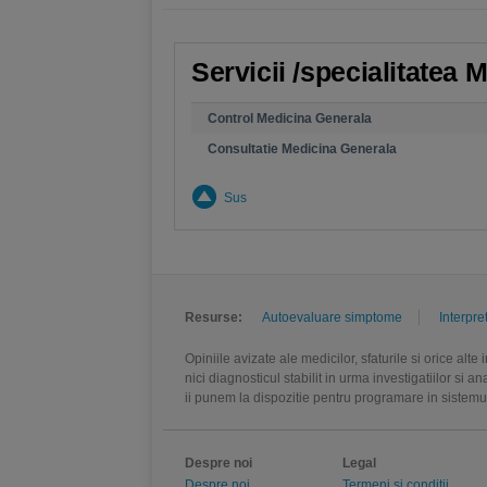
Servicii /specialitatea
Control Medicina Generala
Consultatie Medicina Generala
Sus
Resurse:
Autoevaluare simptome
Interpre
Opiniile avizate ale medicilor, sfaturile si orice alt
nici diagnosticul stabilit in urma investigatiilor si 
ii punem la dispozitie pentru programare in sistem
Despre noi
Legal
Despre noi
Termeni si conditii