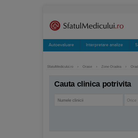
Autoevaluare
Interpretare analize
S
SfatulMedicului.ro
›
Orase
›
Zone Oradea
›
Orade
Cauta clinica potrivita
Orice 